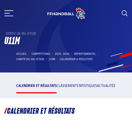
Aller
au
contenu
COMITE DU VAL-D'OISE
U11M
ACCUEIL
COMPÉTITIONS
2025 - 2026
DEPARTEMENTAL
COMITE DU VAL-D'OISE
U11M
CALENDRIER & RÉSULTATS
CALENDRIER ET RÉSULTATS
CLASSEMENT
STATISTIQUES
ACTUALITÉS
CALENDRIER ET RÉSULTATS