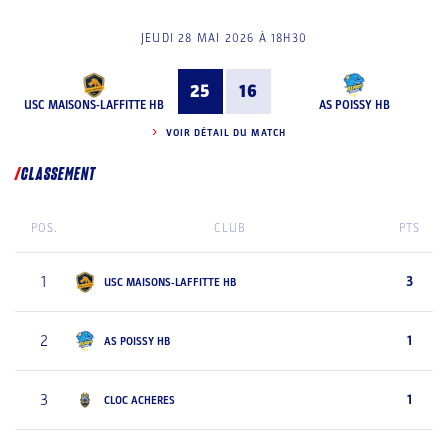
JEUDI 28 MAI 2026 À 18H30
25
16
USC MAISONS-LAFFITTE HB
AS POISSY HB
VOIR DÉTAIL DU MATCH
CLASSEMENT
POS.
CLUB
PTS
1
3
USC MAISONS-LAFFITTE HB
2
1
AS POISSY HB
3
1
CLOC ACHERES