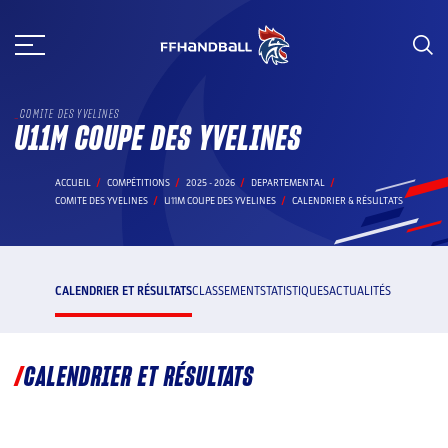
Aller
au
contenu
COMITE DES YVELINES
U11M COUPE DES YVELINES
ACCUEIL
COMPÉTITIONS
2025 - 2026
DEPARTEMENTAL
COMITE DES YVELINES
U11M COUPE DES YVELINES
CALENDRIER & RÉSULTATS
CALENDRIER ET RÉSULTATS
CLASSEMENT
STATISTIQUES
ACTUALITÉS
CALENDRIER ET RÉSULTATS