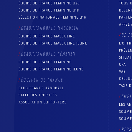
ÉQUIPE DE FRANCE FÉMININE U20
TOUS U
ÉQUIPE DE FRANCE FÉMININE U18
DEVEN
SÉLECTION NATIONALE FÉMININE U16
PARTEN
APPEL 
BEACHHANDBALL MASCULIN
SE F
ÉQUIPE DE FRANCE MASCULINE
ÉQUIPE DE FRANCE MASCULINE JEUNE
L’OFFR
PRÉSEN
BEACHHANDBALL FÉMININ
SITUAT
ÉQUIPE DE FRANCE FÉMININE
CFA
ÉQUIPE DE FRANCE FÉMININE JEUNE
VAE
CELLUL
ÉQUIPES DE FRANCE
TAXE D
CLUB FRANCE HANDBALL
SALLE DES TROPHÉES
EMP
ASSOCIATION SUPPORTERS
LES A
SOUME
SOUME
RESS