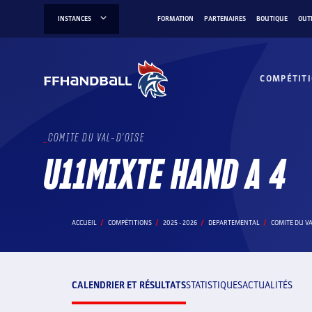
Aller
INSTANCES
FORMATION
PARTENAIRES
BOUTIQUE
OUT
au
contenu
COMPÉTIT
COMITE DU VAL-D'OISE
U11MIXTE HAND A 4
ACCUEIL
COMPÉTITIONS
2025 - 2026
DEPARTEMENTAL
COMITE DU VA
CALENDRIER ET RÉSULTATS
STATISTIQUES
ACTUALITÉS