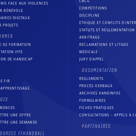
CNCG
NIS FACE AUX VIOLENCES
COMPÉTITIONS
IR BÉNÉVOLE
DISCIPLINE
AIRES DIGITAUX
ÉTHIQUE ET CONFLITS D'INTÉ
À PROJETS
STATUTS ET RÉGLEMENTATION
ORMER
ARBITRAGE
E DE FORMATION
RÉCLAMATIONS ET LITIGES
TATION IFFE
MÉDICALE
ION DE HANDICAP
JURY D’APPEL
DOCUMENTATION
RÈGLEMENTS
E FIR
PROCÈS-VERBAUX
’APPRENTISSAGE
ARCHIVES HANDINFOS
LOIS
FORMULAIRES
NNONCES
FICHES PRATIQUES
TTRE UNE OFFRE
CONSULTATIONS – APPELS À 
TTRE UNE DEMANDE
PARTENAIRES
OURCES FFHANDBALL