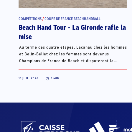
COMPÉTITIONS
/
COUPE DE FRANCE BEACHHANDBALL
Beach Hand Tour - La Gironde rafle la
mise
Au terme des quatre étapes, Lacanau chez les hommes
et Belin-Béliet chez les femmes sont devenus
Champions de France de Beach et disputeront la
Champions Cup du 15 au 18 octobre à Porto Santo, au
Portugal.
16 JUIL. 2026
3
MIN.