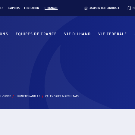
ILS
EMPLOIS
FONDATION
JE SIGNALE
MAISON DU HANDBALL
B
IONS
ÉQUIPES DE FRANCE
VIE DU HAND
VIE FÉDÉRALE
L-D'OISE
U11MIXTE HAND A 4
CALENDRIER & RÉSULTATS