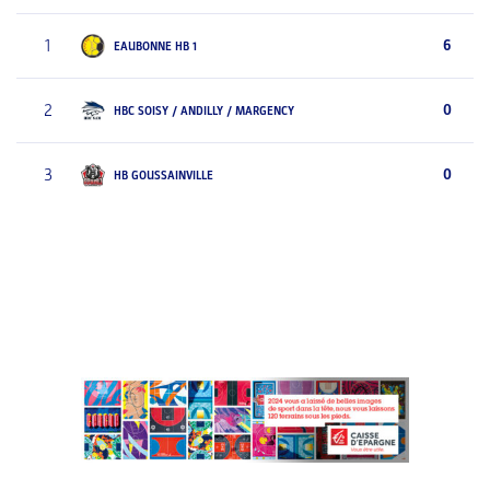
1
6
EAUBONNE HB 1
2
0
HBC SOISY / ANDILLY / MARGENCY
3
0
HB GOUSSAINVILLE