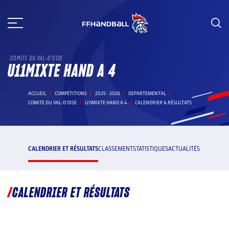
Aller
au
contenu
COMITE DU VAL-D'OISE
U11MIXTE HAND A 4
ACCUEIL
COMPÉTITIONS
2025 - 2026
DEPARTEMENTAL
COMITE DU VAL-D'OISE
U11MIXTE HAND A 4
CALENDRIER & RÉSULTATS
CALENDRIER ET RÉSULTATS
CLASSEMENT
STATISTIQUES
ACTUALITÉS
CALENDRIER ET RÉSULTATS