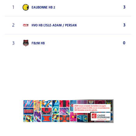
1
3
EAUBONNE HB 2
2
3
HVO HB L'ISLE-ADAM / PERSAN
3
0
FB2M HB