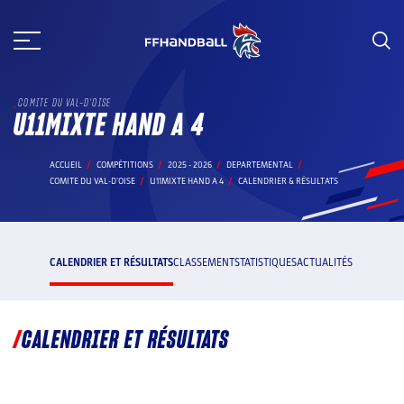
Aller
au
contenu
COMITE DU VAL-D'OISE
U11MIXTE HAND A 4
ACCUEIL
COMPÉTITIONS
2025 - 2026
DEPARTEMENTAL
COMITE DU VAL-D'OISE
U11MIXTE HAND A 4
CALENDRIER & RÉSULTATS
CALENDRIER ET RÉSULTATS
CLASSEMENT
STATISTIQUES
ACTUALITÉS
CALENDRIER ET RÉSULTATS