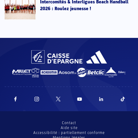
Intercomités & Interligues Beach Handball
2026 : Roulez jeunesse !
Contact
Aide site
Accessibilité : partiellement conforme
Mentions légales