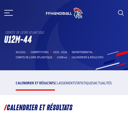
Aller
au
contenu
COMITE DE LOIRE ATLANTIQUE
U12M-44
ACCUEIL
COMPÉTITIONS
2025 - 2026
DEPARTEMENTAL
COMITE DE LOIRE ATLANTIQUE
U12M-44
CALENDRIER & RÉSULTATS
CALENDRIER ET RÉSULTATS
CLASSEMENT
STATISTIQUES
ACTUALITÉS
CALENDRIER ET RÉSULTATS