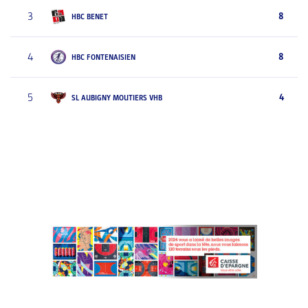
3
8
HBC BENET
4
8
HBC FONTENAISIEN
5
4
SL AUBIGNY MOUTIERS VHB