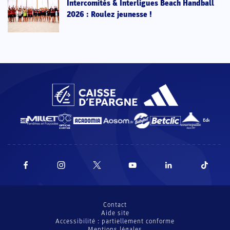
Intercomités & Interligues Beach Handball
2026 : Roulez jeunesse !
Contact
Aide site
Accessibilité : partiellement conforme
Mentions légales