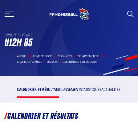
Aller
au
contenu
COMITE DE VENDEE
U12M 85
ACCUEIL
COMPÉTITIONS
2025 - 2026
DEPARTEMENTAL
COMITE DE VENDEE
U12M 85
CALENDRIER & RÉSULTATS
CALENDRIER ET RÉSULTATS
CLASSEMENT
STATISTIQUES
ACTUALITÉS
CALENDRIER ET RÉSULTATS