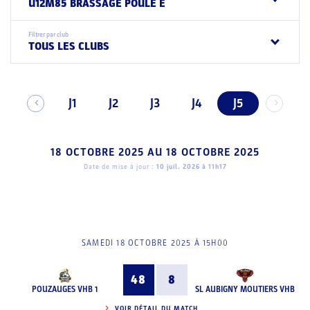
U12M85 BRASSAGE POULE E
Filtrer par club
TOUS LES CLUBS
J1
J2
J3
J4
J5
18 OCTOBRE 2025
AU
18 OCTOBRE 2025
Date de mise à jour :
10 juil. 2026 à 11h17
SAMEDI 18 OCTOBRE 2025 À 15H00
48
8
POUZAUGES VHB 1
SL AUBIGNY MOUTIERS VHB
VOIR DÉTAIL DU MATCH