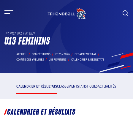
Aller
au
contenu
COMITE DES YVELINES
U13 FEMININS
ACCUEIL
COMPÉTITIONS
2025 - 2026
DEPARTEMENTAL
COMITE DES YVELINES
U13 FEMININS
CALENDRIER & RÉSULTATS
CALENDRIER ET RÉSULTATS
CLASSEMENT
STATISTIQUES
ACTUALITÉS
CALENDRIER ET RÉSULTATS