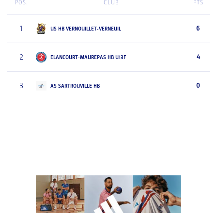
POS.
CLUB
PTS
1
6
US HB VERNOUILLET-VERNEUIL
2
4
ELANCOURT-MAUREPAS HB U13F
3
0
AS SARTROUVILLE HB