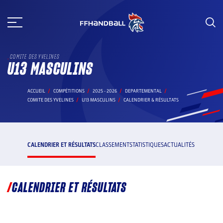
Aller
au
contenu
COMITE DES YVELINES
U13 MASCULINS
ACCUEIL
COMPÉTITIONS
2025 - 2026
DEPARTEMENTAL
COMITE DES YVELINES
U13 MASCULINS
CALENDRIER & RÉSULTATS
CALENDRIER ET RÉSULTATS
CLASSEMENT
STATISTIQUES
ACTUALITÉS
CALENDRIER ET RÉSULTATS