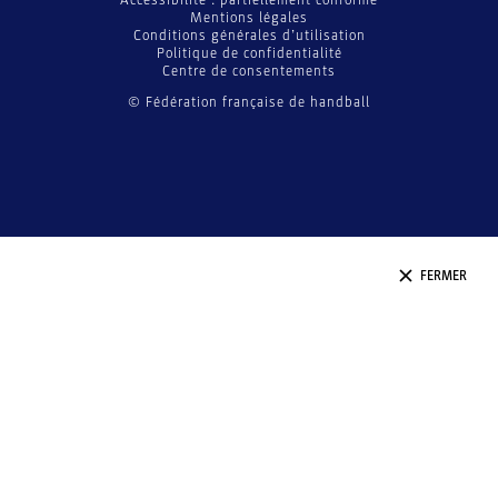
Accessibilité : partiellement conforme
Mentions légales
Conditions générales d’utilisation
Politique de confidentialité
Centre de consentements
© Fédération française de handball
FERMER