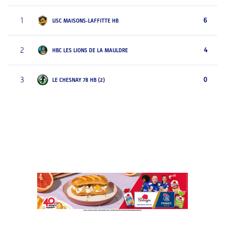
1
6
USC MAISONS-LAFFITTE HB
2
4
HBC LES LIONS DE LA MAULDRE
3
0
LE CHESNAY 78 HB (2)