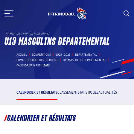
Aller
au
contenu
COMITE DES BOUCHES DU RHONE
U13 MASCULINS DEPARTEMENTAL
ACCUEIL
COMPÉTITIONS
2025 - 2026
DEPARTEMENTAL
COMITE DES BOUCHES DU RHONE
U13 MASCULINS DEPARTEMENTAL
CALENDRIER & RÉSULTATS
CALENDRIER ET RÉSULTATS
CLASSEMENT
STATISTIQUES
ACTUALITÉS
CALENDRIER ET RÉSULTATS