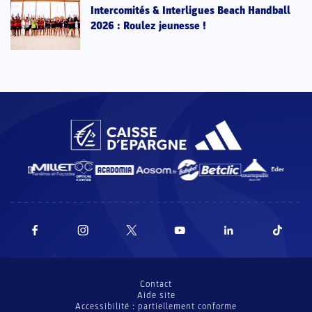
Intercomités & Interligues Beach Handball
2026 : Roulez jeunesse !
Contact
Aide site
Accessibilité : partiellement conforme