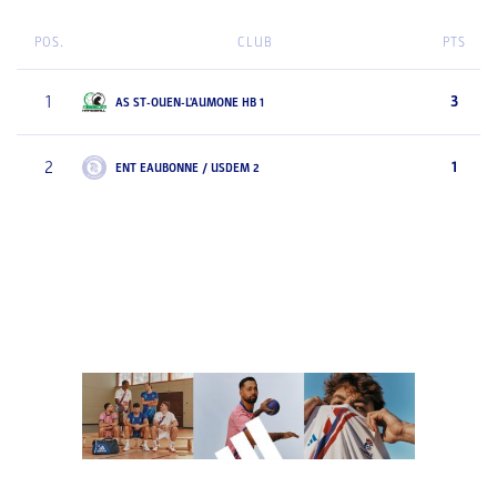
POS.
CLUB
PTS
1
3
AS ST-OUEN-L'AUMONE HB 1
2
1
ENT EAUBONNE / USDEM 2