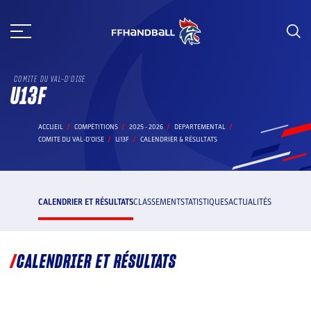
Aller
au
contenu
COMITE DU VAL-D'OISE
U13F
ACCUEIL
COMPÉTITIONS
2025 - 2026
DEPARTEMENTAL
COMITE DU VAL-D'OISE
U13F
CALENDRIER & RÉSULTATS
CALENDRIER ET RÉSULTATS
CLASSEMENT
STATISTIQUES
ACTUALITÉS
CALENDRIER ET RÉSULTATS