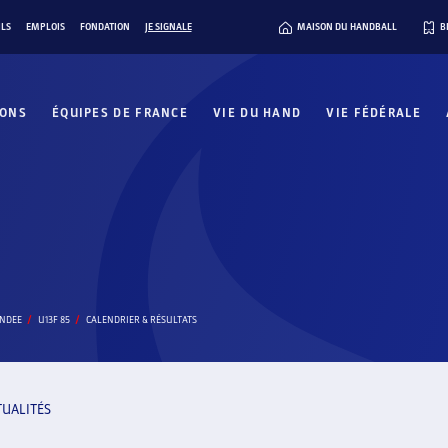
ILS
EMPLOIS
FONDATION
JE SIGNALE
MAISON DU HANDBALL
B
IONS
ÉQUIPES DE FRANCE
VIE DU HAND
VIE FÉDÉRALE
ENDEE
U13F 85
CALENDRIER & RÉSULTATS
TUALITÉS