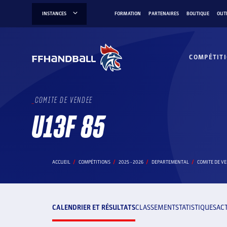
Aller
INSTANCES
FORMATION
PARTENAIRES
BOUTIQUE
OUT
au
contenu
COMPÉTIT
COMITE DE VENDEE
U13F 85
ACCUEIL
COMPÉTITIONS
2025 - 2026
DEPARTEMENTAL
COMITE DE V
CALENDRIER ET RÉSULTATS
CLASSEMENT
STATISTIQUES
AC