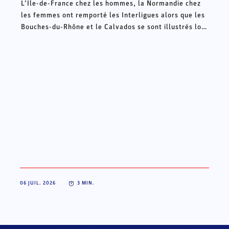
L’Ile-de-France chez les hommes, la Normandie chez
les femmes ont remporté les Interligues alors que les
Bouches-du-Rhône et le Calvados se sont illustrés lors
des Intercomités ce week-end à Châteauroux.
06 JUIL. 2026
3
MIN.