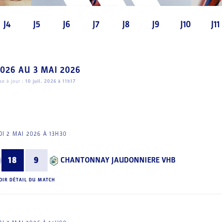
J4
J5
J6
J7
J8
J9
J10
J11
2026
AU
3 MAI 2026
e à jour :
10 juil. 2026 à 11h17
I 2 MAI 2026 À 13H30
18
9
CHANTONNAY JAUDONNIERE VHB
OIR DÉTAIL DU MATCH