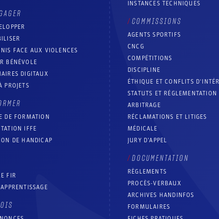
INSTANCES TECHNIQUES
GAGER
COMMISSIONS
ELOPPER
AGENTS SPORTIFS
ILISER
CNCG
NIS FACE AUX VIOLENCES
COMPÉTITIONS
IR BÉNÉVOLE
DISCIPLINE
AIRES DIGITAUX
ÉTHIQUE ET CONFLITS D'INTÉ
À PROJETS
STATUTS ET RÉGLEMENTATION
ORMER
ARBITRAGE
E DE FORMATION
RÉCLAMATIONS ET LITIGES
TATION IFFE
MÉDICALE
ION DE HANDICAP
JURY D’APPEL
DOCUMENTATION
RÈGLEMENTS
E FIR
PROCÈS-VERBAUX
’APPRENTISSAGE
ARCHIVES HANDINFOS
LOIS
FORMULAIRES
NNONCES
FICHES PRATIQUES