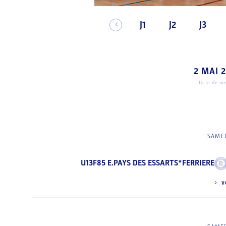
J1
J2
J3
2 MAI 
Date de mis
SAMED
U13F85 E.PAYS DES ESSARTS*FERRIERE
V