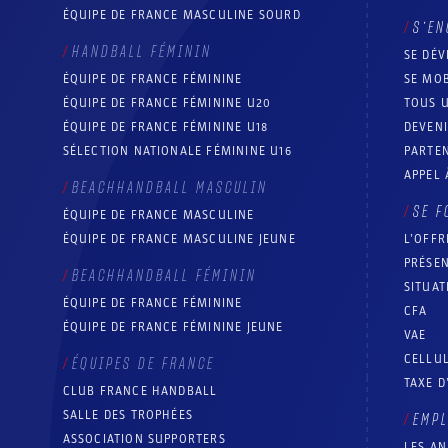
ÉQUIPE DE FRANCE MASCULINE SOURD
S’EN
HANDBALL FÉMININ
SE DÉV
ÉQUIPE DE FRANCE FÉMININE
SE MOB
ÉQUIPE DE FRANCE FÉMININE U20
TOUS U
ÉQUIPE DE FRANCE FÉMININE U18
DEVEN
SÉLECTION NATIONALE FÉMININE U16
PARTEN
APPEL 
BEACHHANDBALL MASCULIN
SE F
ÉQUIPE DE FRANCE MASCULINE
ÉQUIPE DE FRANCE MASCULINE JEUNE
L’OFFR
PRÉSEN
BEACHHANDBALL FÉMININ
SITUAT
ÉQUIPE DE FRANCE FÉMININE
CFA
ÉQUIPE DE FRANCE FÉMININE JEUNE
VAE
CELLUL
ÉQUIPES DE FRANCE
TAXE D
CLUB FRANCE HANDBALL
SALLE DES TROPHÉES
EMP
ASSOCIATION SUPPORTERS
LES A