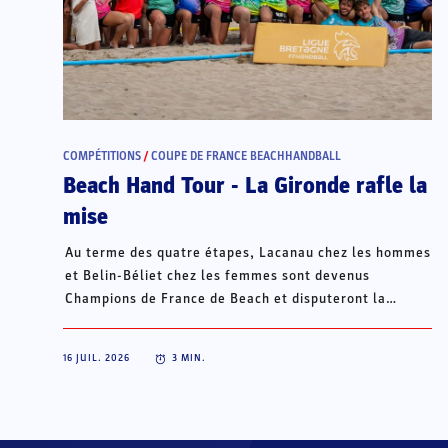
COMPÉTITIONS
/
COUPE DE FRANCE BEACHHANDBALL
Beach Hand Tour - La Gironde rafle la
mise
Au terme des quatre étapes, Lacanau chez les hommes
et Belin-Béliet chez les femmes sont devenus
Champions de France de Beach et disputeront la
Champions Cup du 15 au 18 octobre à Porto Santo, au
Portugal.
16 JUIL. 2026
3
MIN.