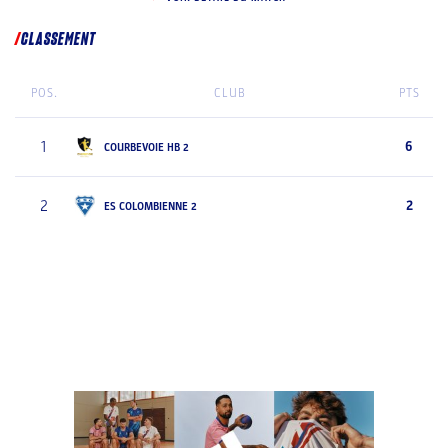
CLASSEMENT
POS.
CLUB
PTS
1
6
COURBEVOIE HB 2
2
2
ES COLOMBIENNE 2