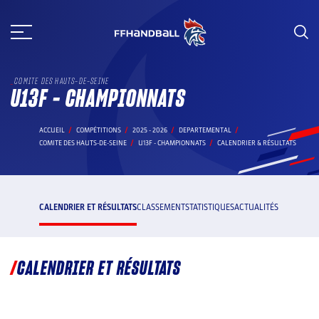
Aller
au
contenu
COMITE DES HAUTS-DE-SEINE
U13F - CHAMPIONNATS
ACCUEIL
COMPÉTITIONS
2025 - 2026
DEPARTEMENTAL
COMITE DES HAUTS-DE-SEINE
U13F - CHAMPIONNATS
CALENDRIER & RÉSULTATS
CALENDRIER ET RÉSULTATS
CLASSEMENT
STATISTIQUES
ACTUALITÉS
CALENDRIER ET RÉSULTATS