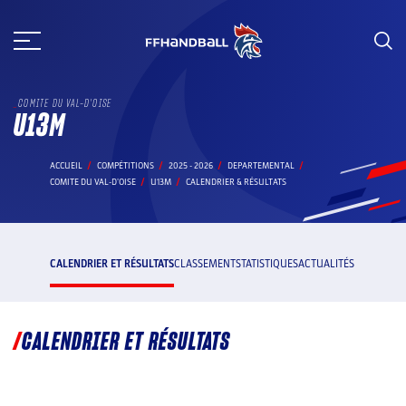
Aller
au
contenu
COMITE DU VAL-D'OISE
U13M
ACCUEIL
COMPÉTITIONS
2025 - 2026
DEPARTEMENTAL
COMITE DU VAL-D'OISE
U13M
CALENDRIER & RÉSULTATS
CALENDRIER ET RÉSULTATS
CLASSEMENT
STATISTIQUES
ACTUALITÉS
CALENDRIER ET RÉSULTATS