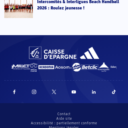
Intercomités & Interligues Beach Handball
2026 : Roulez jeunesse !
Contact
Aide site
Accessibilité : partiellement conforme
Mentions légales