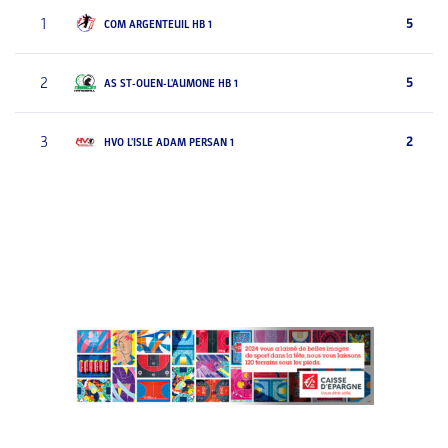
1
5
COM ARGENTEUIL HB 1
2
5
AS ST-OUEN-L'AUMONE HB 1
3
2
HVO L'ISLE ADAM PERSAN 1