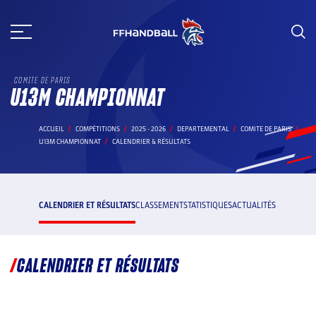
Aller
au
contenu
COMITE DE PARIS
U13M CHAMPIONNAT
ACCUEIL
COMPÉTITIONS
2025 - 2026
DEPARTEMENTAL
COMITE DE PARIS
U13M CHAMPIONNAT
CALENDRIER & RÉSULTATS
CALENDRIER ET RÉSULTATS
CLASSEMENT
STATISTIQUES
ACTUALITÉS
CALENDRIER ET RÉSULTATS