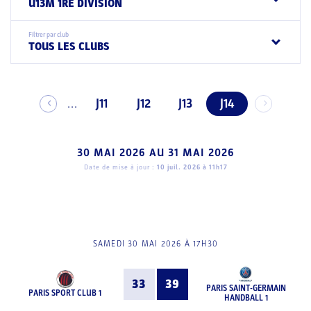
U13M 1RE DIVISION
Filtrer par club
TOUS LES CLUBS
J11
J12
J13
J14
...
30 MAI 2026
AU
31 MAI 2026
Date de mise à jour :
10 juil. 2026 à 11h17
SAMEDI 30 MAI 2026 À 17H30
33
39
PARIS SAINT-GERMAIN
PARIS SPORT CLUB 1
HANDBALL 1