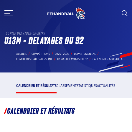
Aller
au
contenu
COMITE DES HAUTS-DE-SEINE
U13M - DELAYAGES DU 92
ACCUEIL
COMPÉTITIONS
2025 - 2026
DEPARTEMENTAL
COMITE DES HAUTS-DE-SEINE
U13M - DELAYAGES DU 92
CALENDRIER & RÉSULTATS
CALENDRIER ET RÉSULTATS
CLASSEMENT
STATISTIQUES
ACTUALITÉS
CALENDRIER ET RÉSULTATS