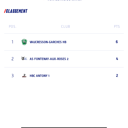
CLASSEMENT
POS.
CLUB
PTS
1
6
VAUCRESSON-GARCHES HB
2
4
AS FONTENAY-AUX-ROSES 2
3
2
HBC ANTONY 1