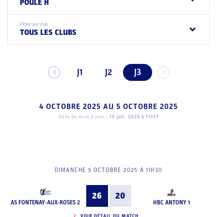
POULE H
Filtrer par club
TOUS LES CLUBS
J1
J2
J3
4 OCTOBRE 2025
AU
5 OCTOBRE 2025
Date de mise à jour :
10 juil. 2026 à 11h17
DIMANCHE 5 OCTOBRE 2025 À 11H30
26
20
AS FONTENAY-AUX-ROSES 2
HBC ANTONY 1
VOIR DÉTAIL DU MATCH