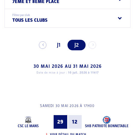
7EME ET 8EME PLACE
Filtrer par club
TOUS LES CLUBS
J1
J2
30 MAI 2026
AU
31 MAI 2026
Date de mise à jour :
10 juil. 2026 à 11h17
SAMEDI 30 MAI 2026 À 17H00
29
12
CSC LE MANS
SHB PATRIOTE BONNETABLE
VOIR DÉTAIL DU MATCH