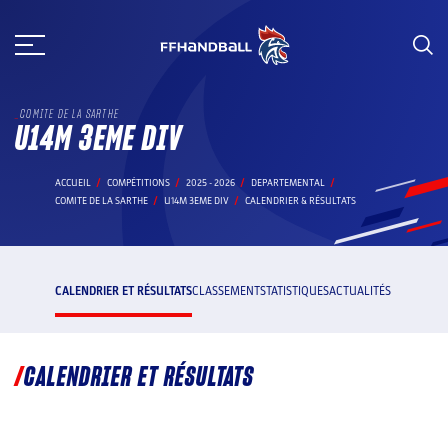
Aller
au
contenu
COMITE DE LA SARTHE
U14M 3EME DIV
ACCUEIL
COMPÉTITIONS
2025 - 2026
DEPARTEMENTAL
COMITE DE LA SARTHE
U14M 3EME DIV
CALENDRIER & RÉSULTATS
CALENDRIER ET RÉSULTATS
CLASSEMENT
STATISTIQUES
ACTUALITÉS
CALENDRIER ET RÉSULTATS