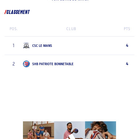
CLASSEMENT
POS.
CLUB
PTS
1
4
CSC LE MANS
2
4
SHB PATRIOTE BONNETABLE