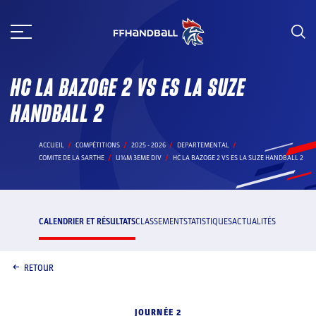
Aller
au
contenu
HC LA BAZOGE 2 VS ES LA SUZE
HANDBALL 2
ACCUEIL
COMPÉTITIONS
2025 - 2026
DEPARTEMENTAL
COMITE DE LA SARTHE
U14M 3EME DIV
HC LA BAZOGE 2 VS ES LA SUZE HANDBALL 2
CALENDRIER ET RÉSULTATS
CLASSEMENT
STATISTIQUES
ACTUALITÉS
RETOUR
JOURNÉE 2