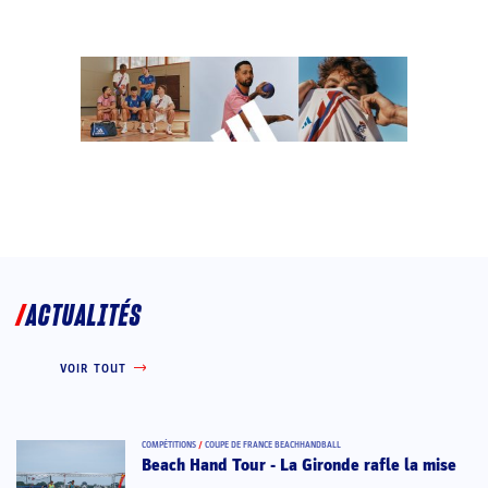
ACTUALITÉS
VOIR TOUT
COMPÉTITIONS
/
COUPE DE FRANCE BEACHHANDBALL
Beach Hand Tour - La Gironde rafle la mise