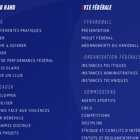
DU HAND
VIE FÉDÉRALE
ER
FFHANDBALL
FFÉRENTES PRATIQUES
PRÉSENTATION
RER
PROJET FÉDÉRAL
IR & SOIGNER
ABONNEMENTS DU HANDBALL
RER
ORGANISATION FÉDÉRAL
T DE PERFORMANCE FÉDÉRAL
INSTANCES POLITIQUES
 SCOLAIRE
INSTANCES ADMINISTRATIVES
ER UN CLUB
INSTANCES TECHNIQUES
GAGER
COMMISSIONS
ELOPPER
AGENTS SPORTIFS
ILISER
CNCG
NIS FACE AUX VIOLENCES
COMPÉTITIONS
IR BÉNÉVOLE
DISCIPLINE
AIRES DIGITAUX
ÉTHIQUE ET CONFLITS D'INTÉ
À PROJETS
STATUTS ET RÉGLEMENTATION