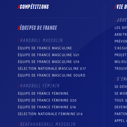
COMPÉTITIONS
VIE 
JOU
ÉQUIPES DE FRANCE
LES DI
ARBIT
HANDBALL MASCULIN
PRÉVEN
ÉQUIPE DE FRANCE MASCULINE
S’ASSU
ÉQUIPE DE FRANCE MASCULINE U21
PROJE
ÉQUIPE DE FRANCE MASCULINE U19
MILIEU
SÉLECTION NATIONALE MASCULINE U17
TROUV
ÉQUIPE DE FRANCE MASCULINE SOURD
S’EN
HANDBALL FÉMININ
SE DÉV
ÉQUIPE DE FRANCE FÉMININE
SE MOB
ÉQUIPE DE FRANCE FÉMININE U20
TOUS U
ÉQUIPE DE FRANCE FÉMININE U18
DEVEN
SÉLECTION NATIONALE FÉMININE U16
PARTEN
APPEL 
BEACHHANDBALL MASCULIN