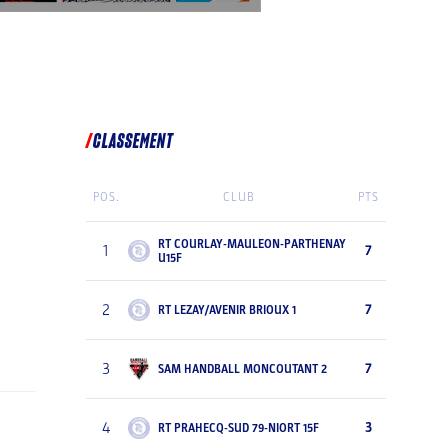
CLASSEMENT
POS.
CLUB
PTS
RT COURLAY-MAULEON-PARTHENAY
1
7
U15F
2
7
RT LEZAY/AVENIR BRIOUX 1
3
7
SAM HANDBALL MONCOUTANT 2
4
3
RT PRAHECQ-SUD 79-NIORT 15F