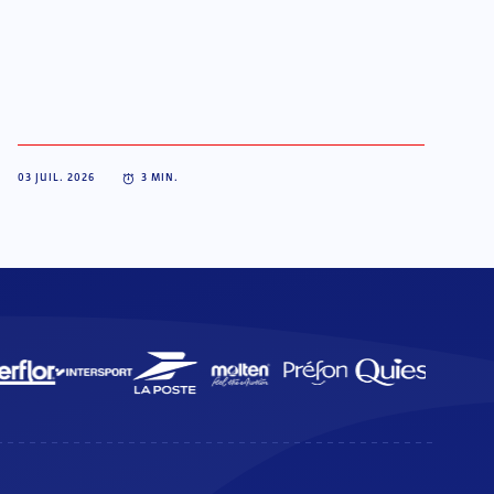
03 JUIL. 2026
3
MIN.