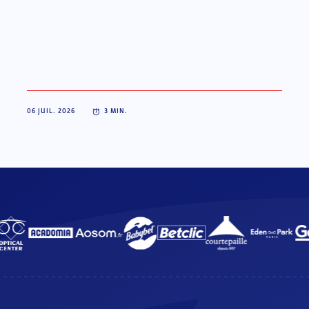
06 JUIL. 2026
3
MIN.