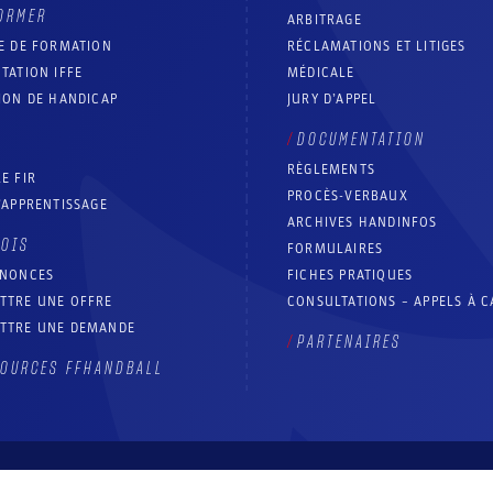
ORMER
ARBITRAGE
E DE FORMATION
RÉCLAMATIONS ET LITIGES
TATION IFFE
MÉDICALE
ION DE HANDICAP
JURY D’APPEL
DOCUMENTATION
RÈGLEMENTS
E FIR
PROCÈS-VERBAUX
’APPRENTISSAGE
ARCHIVES HANDINFOS
LOIS
FORMULAIRES
NNONCES
FICHES PRATIQUES
TTRE UNE OFFRE
CONSULTATIONS – APPELS À 
TTRE UNE DEMANDE
PARTENAIRES
OURCES FFHANDBALL
Contact
Aide site
Accessibilité : partiellement conforme
Mentions légales
Conditions