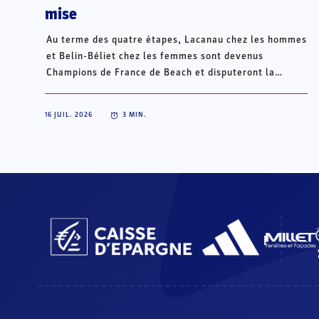
mise
Au terme des quatre étapes, Lacanau chez les hommes
et Belin-Béliet chez les femmes sont devenus
Champions de France de Beach et disputeront la
Champions Cup du 15 au 18 octobre à Porto Santo, au
Portugal.
16 JUIL. 2026
3
MIN.