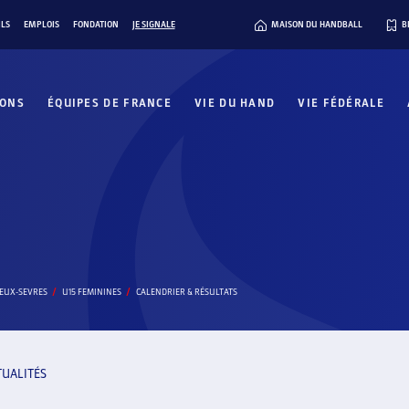
ILS
EMPLOIS
FONDATION
JE SIGNALE
MAISON DU HANDBALL
B
IONS
ÉQUIPES DE FRANCE
VIE DU HAND
VIE FÉDÉRALE
DEUX-SEVRES
U15 FEMININES
CALENDRIER & RÉSULTATS
TUALITÉS