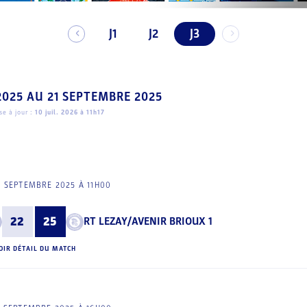
J1
J2
J3
2025
AU
21 SEPTEMBRE 2025
e à jour :
10 juil. 2026 à 11h17
 SEPTEMBRE 2025 À 11H00
22
25
RT LEZAY/AVENIR BRIOUX 1
OIR DÉTAIL DU MATCH