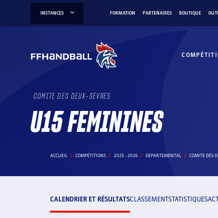
Aller
INSTANCES
FORMATION
PARTENAIRES
BOUTIQUE
OUT
au
contenu
COMPÉTIT
COMITE DES DEUX-SEVRES
U15 FEMININES
ACCUEIL
COMPÉTITIONS
2025 - 2026
DEPARTEMENTAL
COMITE DES 
CALENDRIER ET RÉSULTATS
CLASSEMENT
STATISTIQUES
AC