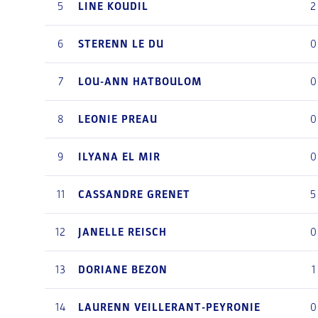
5
LINE
KOUDIL
2
6
STERENN
LE DU
0
7
LOU-ANN
HATBOULOM
0
8
LEONIE
PREAU
0
9
ILYANA
EL MIR
0
11
CASSANDRE
GRENET
5
12
JANELLE
REISCH
0
13
DORIANE
BEZON
1
14
LAURENN
VEILLERANT-PEYRONIE
0