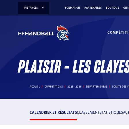
Aller
INSTANCES
FORMATION
PARTENAIRES
BOUTIQUE
OUT
au
contenu
COMPÉTIT
PLAISIR - LES CLAYE
ACCUEIL
COMPÉTITIONS
2025 - 2026
DEPARTEMENTAL
COMITE DES Y
CALENDRIER ET RÉSULTATS
CLASSEMENT
STATISTIQUES
AC