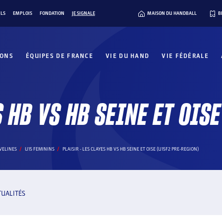
ILS
EMPLOIS
FONDATION
JE SIGNALE
MAISON DU HANDBALL
B
IONS
ÉQUIPES DE FRANCE
VIE DU HAND
VIE FÉDÉRALE
S HB VS HB SEINE ET OIS
VELINES
U15 FEMININS
PLAISIR - LES CLAYES HB VS HB SEINE ET OISE (U15F2 PRE-REGION)
TUALITÉS