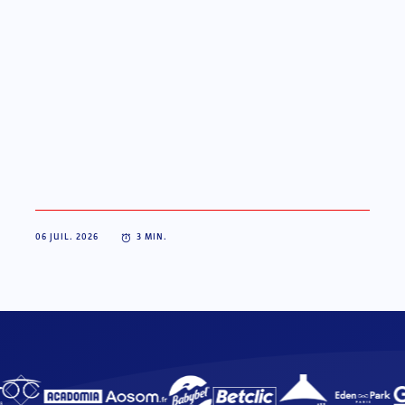
06 JUIL. 2026
3
MIN.