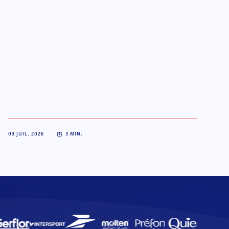
03 JUIL. 2026
3
MIN.