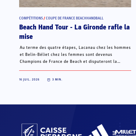
COMPÉTITIONS
/
COUPE DE FRANCE BEACHHANDBALL
Beach Hand Tour - La Gironde rafle la
mise
Au terme des quatre étapes, Lacanau chez les hommes
et Belin-Béliet chez les femmes sont devenus
Champions de France de Beach et disputeront la
Champions Cup du 15 au 18 octobre à Porto Santo, au
Portugal.
16 JUIL. 2026
3
MIN.