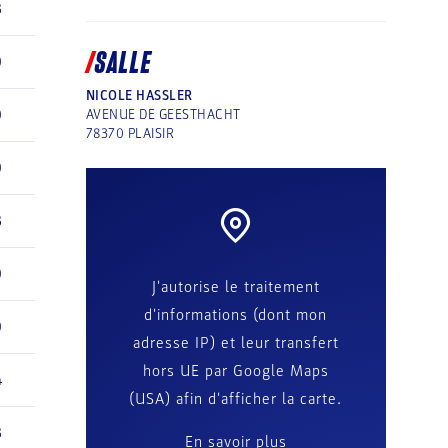
3
SALLE
0
NICOLE HASSLER
0
AVENUE DE GEESTHACHT
78370
PLAISIR
0
3
0
J'autorise le traitement
d'informations (dont mon
0
adresse IP) et leur transfert
hors UE par Google Maps
4
(USA) afin d'afficher la carte.
3
En savoir plus