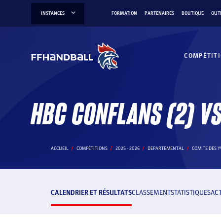
Aller
INSTANCES
FORMATION
PARTENAIRES
BOUTIQUE
OUT
au
contenu
COMPÉTIT
HBC CONFLANS (2) VS
ACCUEIL
COMPÉTITIONS
2025 - 2026
DEPARTEMENTAL
COMITE DES Y
CALENDRIER ET RÉSULTATS
CLASSEMENT
STATISTIQUES
AC