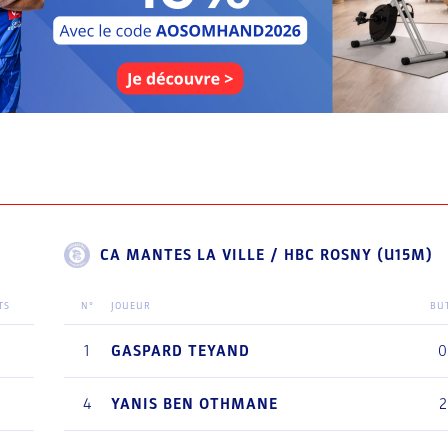
CA MANTES LA VILLE / HBC ROSNY (U15M)
TS
N°
JOUEUR
BU
0
1
GASPARD
TEYAND
0
4
4
YANIS
BEN OTHMANE
2