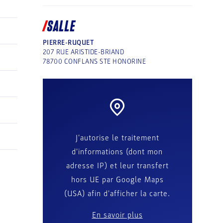
SALLE
PIERRE-RUQUET
207 RUE ARISTIDE-BRIAND
78700
CONFLANS STE HONORINE
J'autorise le traitement
d'informations (dont mon
adresse IP) et leur transfert
hors UE par Google Maps
(USA) afin d'afficher la carte.
En savoir plus