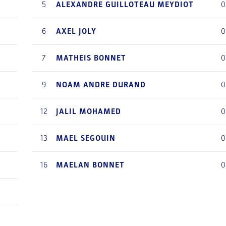
0
5
ALEXANDRE
GUILLOTEAU MEYDIOT
0
2
6
AXEL
JOLY
0
3
7
MATHEIS
BONNET
0
4
9
NOAM
ANDRE DURAND
0
2
12
JALIL
MOHAMED
0
6
13
MAEL
SEGOUIN
0
16
MAELAN
BONNET
0
0
2