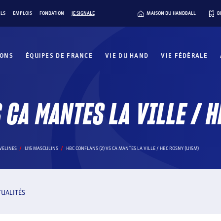
ILS
EMPLOIS
FONDATION
JE SIGNALE
MAISON DU HANDBALL
B
IONS
ÉQUIPES DE FRANCE
VIE DU HAND
VIE FÉDÉRALE
 CA MANTES LA VILLE / 
VELINES
U15 MASCULINS
HBC CONFLANS (2) VS CA MANTES LA VILLE / HBC ROSNY (U15M)
TUALITÉS