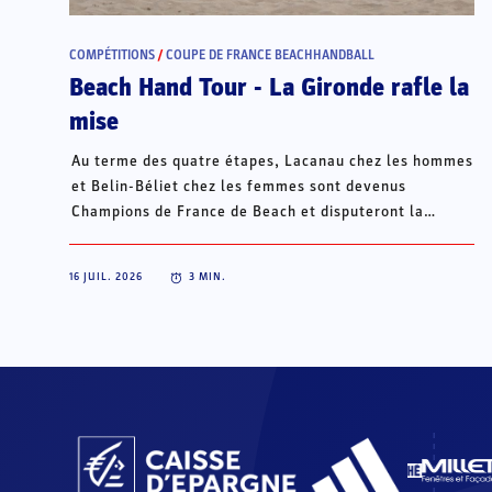
COMPÉTITIONS
/
COUPE DE FRANCE BEACHHANDBALL
Beach Hand Tour - La Gironde rafle la
mise
Au terme des quatre étapes, Lacanau chez les hommes
et Belin-Béliet chez les femmes sont devenus
Champions de France de Beach et disputeront la
Champions Cup du 15 au 18 octobre à Porto Santo, au
Portugal.
16 JUIL. 2026
3
MIN.