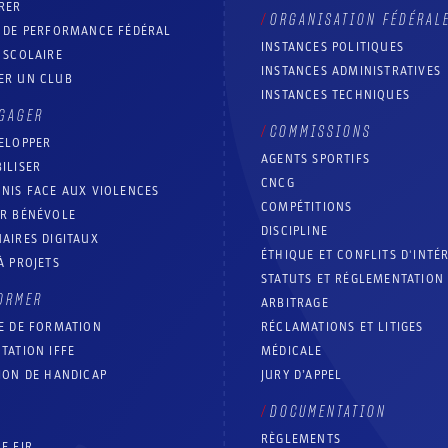
RER
ORGANISATION FÉDÉRAL
T DE PERFORMANCE FÉDÉRAL
INSTANCES POLITIQUES
 SCOLAIRE
INSTANCES ADMINISTRATIVES
ER UN CLUB
INSTANCES TECHNIQUES
GAGER
COMMISSIONS
ELOPPER
AGENTS SPORTIFS
ILISER
CNCG
NIS FACE AUX VIOLENCES
COMPÉTITIONS
IR BÉNÉVOLE
DISCIPLINE
AIRES DIGITAUX
ÉTHIQUE ET CONFLITS D'INTÉ
À PROJETS
STATUTS ET RÉGLEMENTATION
ORMER
ARBITRAGE
E DE FORMATION
RÉCLAMATIONS ET LITIGES
TATION IFFE
MÉDICALE
ION DE HANDICAP
JURY D’APPEL
DOCUMENTATION
RÈGLEMENTS
E FIR