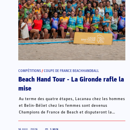
COMPÉTITIONS
/
COUPE DE FRANCE BEACHHANDBALL
Beach Hand Tour - La Gironde rafle la
mise
Au terme des quatre étapes, Lacanau chez les hommes
et Belin-Béliet chez les femmes sont devenus
Champions de France de Beach et disputeront la
Champions Cup du 15 au 18 octobre à Porto Santo, au
Portugal.
16 JUIL. 2026
3
MIN.