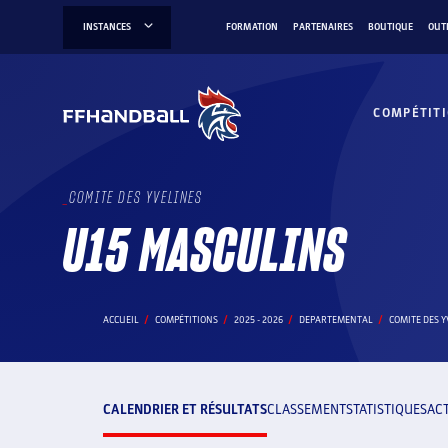
Aller
INSTANCES
FORMATION
PARTENAIRES
BOUTIQUE
OUT
au
contenu
COMPÉTIT
COMITE DES YVELINES
U15 MASCULINS
ACCUEIL
COMPÉTITIONS
2025 - 2026
DEPARTEMENTAL
COMITE DES Y
CALENDRIER ET RÉSULTATS
CLASSEMENT
STATISTIQUES
AC