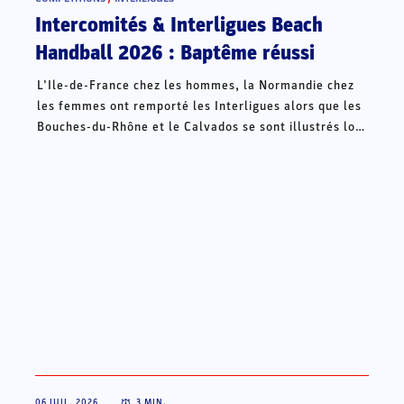
Intercomités & Interligues Beach
Handball 2026 : Baptême réussi
L’Ile-de-France chez les hommes, la Normandie chez
les femmes ont remporté les Interligues alors que les
Bouches-du-Rhône et le Calvados se sont illustrés lors
des Intercomités ce week-end à Châteauroux.
06 JUIL. 2026
3
MIN.