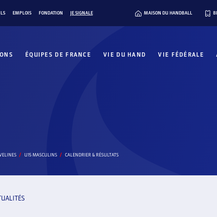
ILS
EMPLOIS
FONDATION
JE SIGNALE
MAISON DU HANDBALL
B
IONS
ÉQUIPES DE FRANCE
VIE DU HAND
VIE FÉDÉRALE
VELINES
U15 MASCULINS
CALENDRIER & RÉSULTATS
TUALITÉS