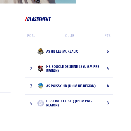
CLASSEMENT
POS.
CLUB
PTS
1
5
AS HB LES MUREAUX
HB BOUCLE DE SEINE 78 (U15M PRE-
2
4
REGION)
3
4
AS POISSY HB (U15M RE-REGION)
HB SEINE ET OISE ( (U15M PRE-
4
3
REGION)