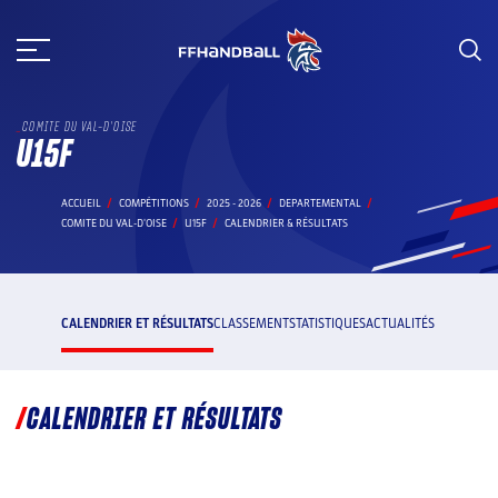
Aller
au
contenu
COMITE DU VAL-D'OISE
U15F
ACCUEIL
COMPÉTITIONS
2025 - 2026
DEPARTEMENTAL
COMITE DU VAL-D'OISE
U15F
CALENDRIER & RÉSULTATS
CALENDRIER ET RÉSULTATS
CLASSEMENT
STATISTIQUES
ACTUALITÉS
CALENDRIER ET RÉSULTATS