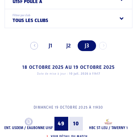
U15F POULE A
Filtrer par club
TOUS LES CLUBS
J1
J2
J3
18 OCTOBRE 2025
AU
19 OCTOBRE 2025
Date de mise à jour :
10 juil. 2026 à 11h17
DIMANCHE 19 OCTOBRE 2025 À 11H30
49
10
ENT. USDEM / EAUBONNE U15F
HBC ST-LEU / TAVERNY 1
VOIR DÉTAIL DU MATCH