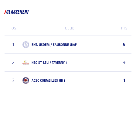
CLASSEMENT
POS.
CLUB
PTS
1
6
ENT. USDEM / EAUBONNE U15F
2
4
HBC ST-LEU / TAVERNY 1
3
1
ACSC CORMEILLES HB 1