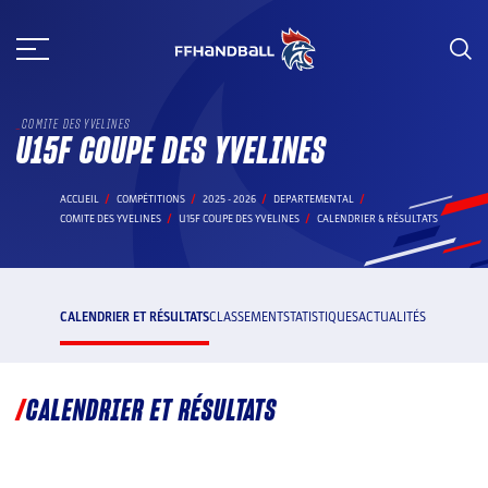
Aller
au
contenu
COMITE DES YVELINES
U15F COUPE DES YVELINES
ACCUEIL
COMPÉTITIONS
2025 - 2026
DEPARTEMENTAL
COMITE DES YVELINES
U15F COUPE DES YVELINES
CALENDRIER & RÉSULTATS
CALENDRIER ET RÉSULTATS
CLASSEMENT
STATISTIQUES
ACTUALITÉS
CALENDRIER ET RÉSULTATS