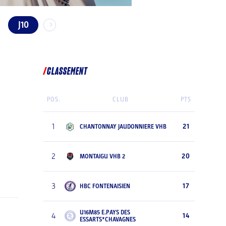
J10
CLASSEMENT
POS.
CLUB
PTS
1
21
CHANTONNAY JAUDONNIERE VHB
2
20
MONTAIGU VHB 2
3
17
HBC FONTENAISIEN
U16M85 E.PAYS DES
4
14
ESSARTS*CHAVAGNES