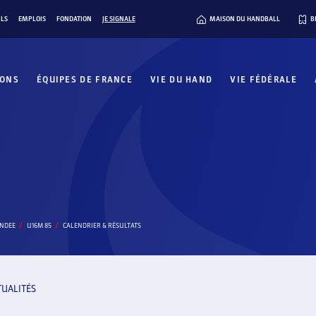
ILS
EMPLOIS
FONDATION
JE SIGNALE
MAISON DU HANDBALL
B
IONS
ÉQUIPES DE FRANCE
VIE DU HAND
VIE FÉDÉRALE
ENDEE
U16M 85
CALENDRIER & RÉSULTATS
TUALITÉS