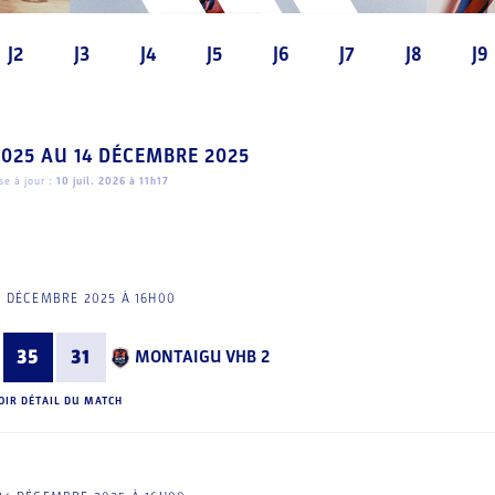
J2
J3
J4
J5
J6
J7
J8
J9
2025
AU
14 DÉCEMBRE 2025
e à jour :
10 juil. 2026 à 11h17
3 DÉCEMBRE 2025 À 16H00
35
31
MONTAIGU VHB 2
OIR DÉTAIL DU MATCH