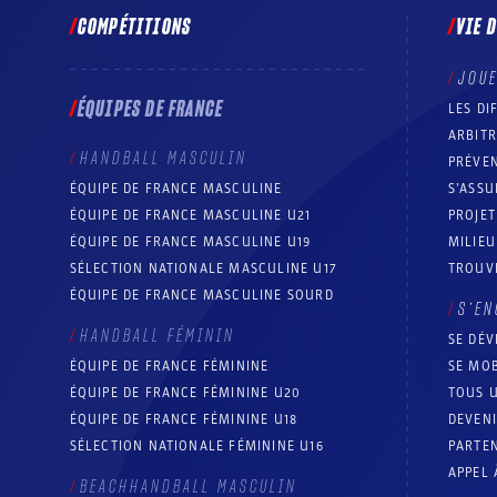
COMPÉTITIONS
VIE 
JOU
ÉQUIPES DE FRANCE
LES DI
ARBIT
HANDBALL MASCULIN
PRÉVEN
ÉQUIPE DE FRANCE MASCULINE
S’ASSU
ÉQUIPE DE FRANCE MASCULINE U21
PROJE
ÉQUIPE DE FRANCE MASCULINE U19
MILIEU
SÉLECTION NATIONALE MASCULINE U17
TROUV
ÉQUIPE DE FRANCE MASCULINE SOURD
S’EN
HANDBALL FÉMININ
SE DÉV
ÉQUIPE DE FRANCE FÉMININE
SE MOB
ÉQUIPE DE FRANCE FÉMININE U20
TOUS U
ÉQUIPE DE FRANCE FÉMININE U18
DEVEN
SÉLECTION NATIONALE FÉMININE U16
PARTEN
APPEL 
BEACHHANDBALL MASCULIN