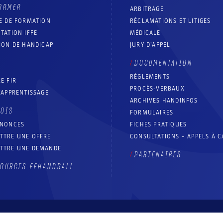
ORMER
ARBITRAGE
E DE FORMATION
RÉCLAMATIONS ET LITIGES
TATION IFFE
MÉDICALE
ION DE HANDICAP
JURY D’APPEL
DOCUMENTATION
RÈGLEMENTS
E FIR
PROCÈS-VERBAUX
’APPRENTISSAGE
ARCHIVES HANDINFOS
LOIS
FORMULAIRES
NNONCES
FICHES PRATIQUES
TTRE UNE OFFRE
CONSULTATIONS – APPELS À 
TTRE UNE DEMANDE
PARTENAIRES
OURCES FFHANDBALL
Contact
Aide site
Accessibilité : partiellement conforme
Mentions légales
Conditions