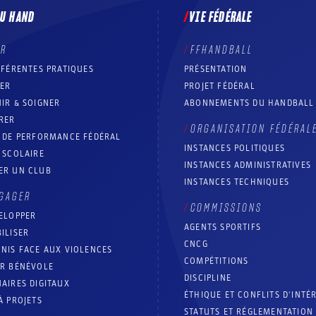
DU HAND
VIE FÉDÉRALE
ER
FFHANDBALL
FFÉRENTES PRATIQUES
PRÉSENTATION
RER
PROJET FÉDÉRAL
IR & SOIGNER
ABONNEMENTS DU HANDBALL
RER
ORGANISATION FÉDÉRAL
T DE PERFORMANCE FÉDÉRAL
INSTANCES POLITIQUES
 SCOLAIRE
INSTANCES ADMINISTRATIVES
ER UN CLUB
INSTANCES TECHNIQUES
GAGER
COMMISSIONS
ELOPPER
AGENTS SPORTIFS
ILISER
CNCG
NIS FACE AUX VIOLENCES
COMPÉTITIONS
IR BÉNÉVOLE
DISCIPLINE
AIRES DIGITAUX
ÉTHIQUE ET CONFLITS D'INTÉ
À PROJETS
STATUTS ET RÉGLEMENTATION