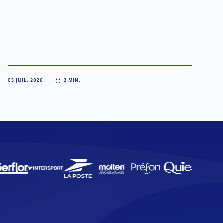
03 JUIL. 2026
3
MIN.