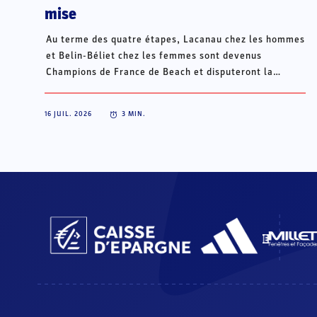
mise
Au terme des quatre étapes, Lacanau chez les hommes
et Belin-Béliet chez les femmes sont devenus
Champions de France de Beach et disputeront la
Champions Cup du 15 au 18 octobre à Porto Santo, au
Portugal.
16 JUIL. 2026
3
MIN.