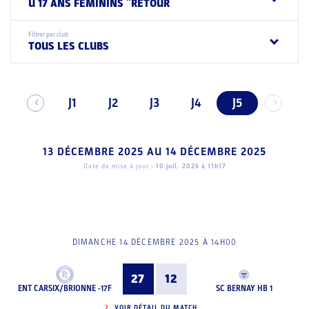
U 17 ANS FEMININS ¨RETOUR
Filtrer par club
TOUS LES CLUBS
J1
J2
J3
J4
J5
13 DÉCEMBRE 2025
AU
14 DÉCEMBRE 2025
Date de mise à jour :
10 juil. 2026 à 11h17
DIMANCHE 14 DÉCEMBRE 2025 À 14H00
27
12
ENT CARSIX/BRIONNE -17F
SC BERNAY HB 1
VOIR DÉTAIL DU MATCH