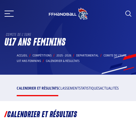
Aller
au
contenu
COMITE DE L'EURE
U17 ANS FEMININS
ACCUEIL
COMPÉTITIONS
2025 - 2026
DEPARTEMENTAL
COMITE DE L'EURE
U17 ANS FEMININS
CALENDRIER & RÉSULTATS
CALENDRIER ET RÉSULTATS
CLASSEMENT
STATISTIQUES
ACTUALITÉS
CALENDRIER ET RÉSULTATS