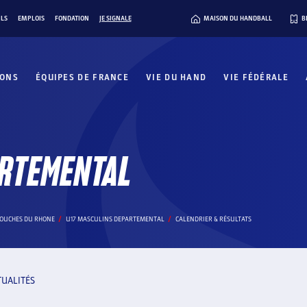
ILS
EMPLOIS
FONDATION
JE SIGNALE
MAISON DU HANDBALL
B
IONS
ÉQUIPES DE FRANCE
VIE DU HAND
VIE FÉDÉRALE
RTEMENTAL
BOUCHES DU RHONE
U17 MASCULINS DEPARTEMENTAL
CALENDRIER & RÉSULTATS
TUALITÉS