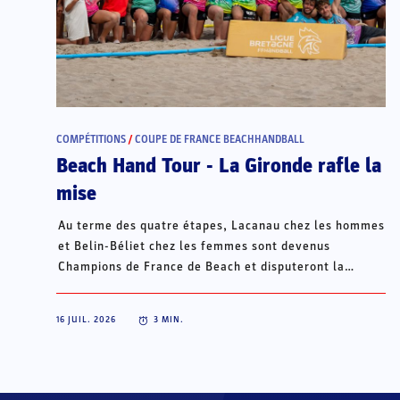
COMPÉTITIONS
/
COUPE DE FRANCE BEACHHANDBALL
Beach Hand Tour - La Gironde rafle la
mise
Au terme des quatre étapes, Lacanau chez les hommes
et Belin-Béliet chez les femmes sont devenus
Champions de France de Beach et disputeront la
Champions Cup du 15 au 18 octobre à Porto Santo, au
Portugal.
16 JUIL. 2026
3
MIN.