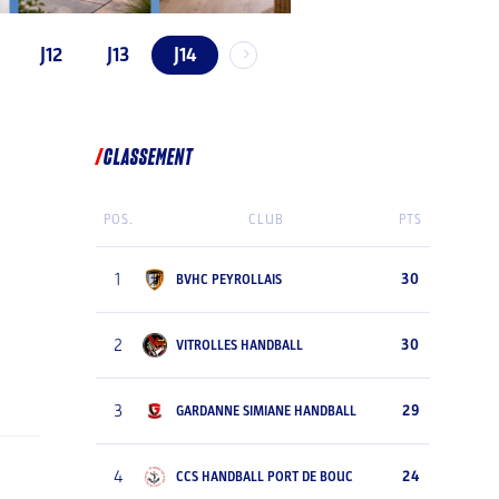
J12
J13
J14
CLASSEMENT
POS.
CLUB
PTS
1
30
BVHC PEYROLLAIS
2
30
VITROLLES HANDBALL
3
29
GARDANNE SIMIANE HANDBALL
4
24
CCS HANDBALL PORT DE BOUC