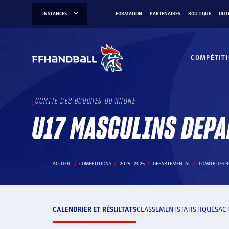
Aller
INSTANCES
FORMATION
PARTENAIRES
BOUTIQUE
OUT
au
contenu
COMPÉTIT
COMITE DES BOUCHES DU RHONE
U17 MASCULINS DEPA
ACCUEIL
COMPÉTITIONS
2025 - 2026
DEPARTEMENTAL
COMITE DES 
CALENDRIER ET RÉSULTATS
CLASSEMENT
STATISTIQUES
AC