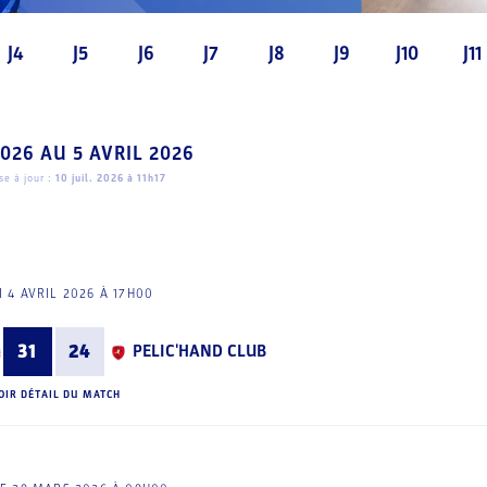
J4
J5
J6
J7
J8
J9
J10
J11
2026
AU
5 AVRIL 2026
e à jour :
10 juil. 2026 à 11h17
 4 AVRIL 2026 À 17H00
31
24
PELIC'HAND CLUB
OIR DÉTAIL DU MATCH