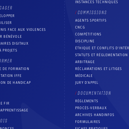
INSTANCES TECHNIQUES
GAGER
COMMISSIONS
ELOPPER
AGENTS SPORTIFS
ILISER
CNCG
NIS FACE AUX VIOLENCES
COMPÉTITIONS
IR BÉNÉVOLE
DISCIPLINE
AIRES DIGITAUX
ÉTHIQUE ET CONFLITS D'INTÉ
À PROJETS
STATUTS ET RÉGLEMENTATION
ORMER
ARBITRAGE
E DE FORMATION
RÉCLAMATIONS ET LITIGES
TATION IFFE
MÉDICALE
ION DE HANDICAP
JURY D’APPEL
DOCUMENTATION
RÈGLEMENTS
E FIR
PROCÈS-VERBAUX
’APPRENTISSAGE
ARCHIVES HANDINFOS
LOIS
FORMULAIRES
NNONCES
FICHES PRATIQUES