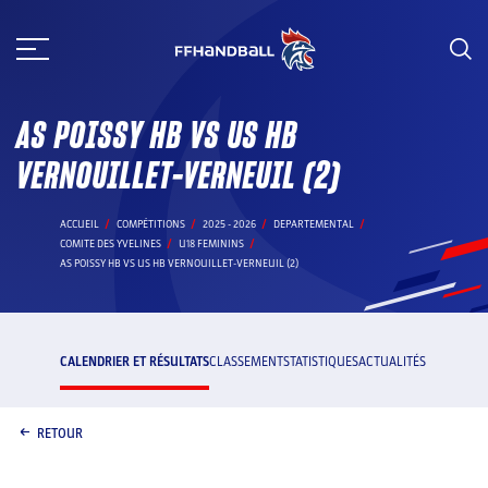
Aller
au
contenu
AS POISSY HB VS US HB
VERNOUILLET-VERNEUIL (2)
ACCUEIL
COMPÉTITIONS
2025 - 2026
DEPARTEMENTAL
COMITE DES YVELINES
U18 FEMININS
AS POISSY HB VS US HB VERNOUILLET-VERNEUIL (2)
CALENDRIER ET RÉSULTATS
CLASSEMENT
STATISTIQUES
ACTUALITÉS
RETOUR