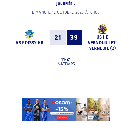
JOURNÉE 2
DIMANCHE 12 OCTOBRE 2025 À 16H00
21
39
US HB
AS POISSY HB
VERNOUILLET-
VERNEUIL (2)
11
-
21
MI-TEMPS