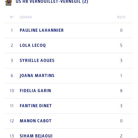
US HB VERNOUILLET-VERNEUIL (2)
N°
JOUEUR
BUTS
1
PAULINE
LAHANNIER
0
2
LOLA
LECOQ
5
3
SYRIELLE
AOUES
3
6
JOANA
MARTINS
1
10
FIDELIA
GARIN
8
11
FANTINE
DINET
3
12
MANON
CABOT
0
13
SIHAM
BEJAOUI
2