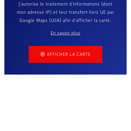
J'autorise le traitement d'informations (dont
mon adresse IP) et leur transfert hors UE par
Google Maps (USA) afin d'afficher la carte.
En savoir plus
AFFICHER LA CARTE