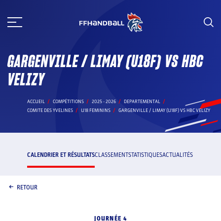
Aller
au
contenu
GARGENVILLE / LIMAY (U18F) VS HBC
VELIZY
ACCUEIL
COMPÉTITIONS
2025 - 2026
DEPARTEMENTAL
COMITE DES YVELINES
U18 FEMININS
GARGENVILLE / LIMAY (U18F) VS HBC VELIZY
CALENDRIER ET RÉSULTATS
CLASSEMENT
STATISTIQUES
ACTUALITÉS
RETOUR
JOURNÉE 4