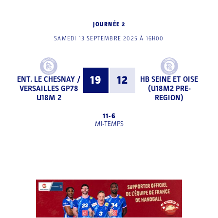
JOURNÉE 2
SAMEDI 13 SEPTEMBRE 2025 À 16H00
19
12
ENT. LE CHESNAY /
HB SEINE ET OISE
VERSAILLES GP78
(U18M2 PRE-
U18M 2
REGION)
11
-
6
MI-TEMPS