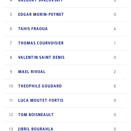
4
GREGORY
SHKLOVSKIY
0
5
EDGAR
MORIN-PEYNET
0
6
TAHIS
FRAOUA
4
7
THOMAS
COURVOISIER
1
8
VALENTIN
SAINT DENIS
0
9
MAEL
RIVOAL
2
10
THEOPHILE
GOUDARD
6
11
LUCA
MOUTET-FORTIS
0
12
TOM
BOISNEAULT
0
13
JIBRIL
BOURAHLA
0