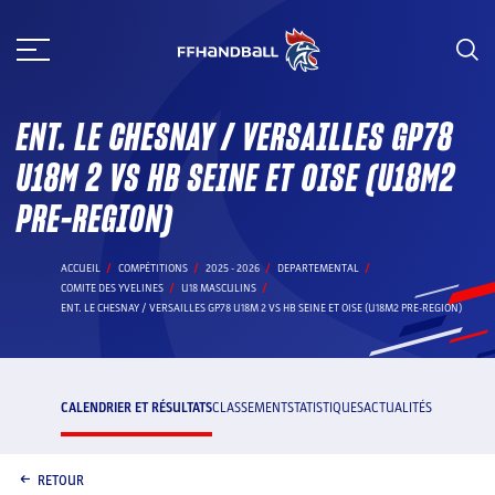
Aller
au
contenu
ENT. LE CHESNAY / VERSAILLES GP78
U18M 2 VS HB SEINE ET OISE (U18M2
PRE-REGION)
ACCUEIL
COMPÉTITIONS
2025 - 2026
DEPARTEMENTAL
COMITE DES YVELINES
U18 MASCULINS
ENT. LE CHESNAY / VERSAILLES GP78 U18M 2 VS HB SEINE ET OISE (U18M2 PRE-REGION)
CALENDRIER ET RÉSULTATS
CLASSEMENT
STATISTIQUES
ACTUALITÉS
RETOUR