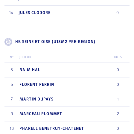
14
JULES
CLODORE
0
HB SEINE ET OISE (U18M2 PRE-REGION)
N°
JOUEUR
BUTS
3
NAIM
HAL
0
5
FLORENT
PERRIN
0
7
MARTIN
DUPAYS
1
9
MARCEAU
PLOMMET
2
13
PHARELL
BENETRUY-CHATENET
0