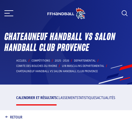
Aller
au
contenu
CHATEAUNEUF HANDBALL VS SALON
HANDBALL CLUB PROVENCE
ACCUEIL
COMPÉTITIONS
2025 - 2026
DEPARTEMENTAL
COMITE DES BOUCHES DU RHONE
U18 MASCULINS DEPARTEMENTAL
CHATEAUNEUF HANDBALL VS SALON HANDBALL CLUB PROVENCE
CALENDRIER ET RÉSULTATS
CLASSEMENT
STATISTIQUES
ACTUALITÉS
RETOUR