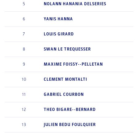
5
NOLANN
HANANIA DELSERIES
6
YANIS
HANNA
7
LOUIS
GIRARD
8
SWAN
LE TREQUESSER
9
MAXIME
FOISSY--PELLETAN
10
CLEMENT
MONTALTI
11
GABRIEL
COURBON
12
THEO
BIGARE--BERNARD
13
JULIEN
BEDU FOULQUIER