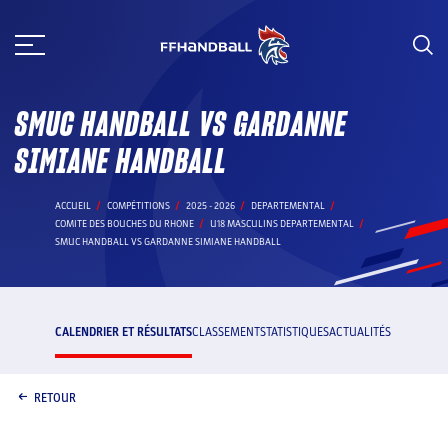
Aller
au
contenu
SMUC HANDBALL VS GARDANNE
SIMIANE HANDBALL
ACCUEIL
COMPÉTITIONS
2025 - 2026
DEPARTEMENTAL
COMITE DES BOUCHES DU RHONE
U18 MASCULINS DEPARTEMENTAL
SMUC HANDBALL VS GARDANNE SIMIANE HANDBALL
CALENDRIER ET RÉSULTATS
CLASSEMENT
STATISTIQUES
ACTUALITÉS
RETOUR