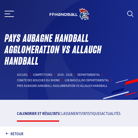
Aller
au
contenu
PAYS AUBAGNE HANDBALL
AGGLOMERATION VS ALLAUCH
HANDBALL
ACCUEIL
COMPÉTITIONS
2025 - 2026
DEPARTEMENTAL
COMITE DES BOUCHES DU RHONE
U18 MASCULINS DEPARTEMENTAL
PAYS AUBAGNE HANDBALL AGGLOMERATION VS ALLAUCH HANDBALL
CALENDRIER ET RÉSULTATS
CLASSEMENT
STATISTIQUES
ACTUALITÉS
RETOUR