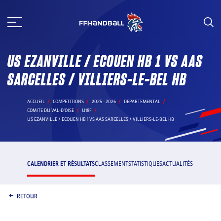
Aller
au
contenu
US EZANVILLE / ECOUEN HB 1 VS AAS
SARCELLES / VILLIERS-LE-BEL HB
ACCUEIL
COMPÉTITIONS
2025 - 2026
DEPARTEMENTAL
COMITE DU VAL-D'OISE
U18F
US EZANVILLE / ECOUEN HB 1 VS AAS SARCELLES / VILLIERS-LE-BEL HB
CALENDRIER ET RÉSULTATS
CLASSEMENT
STATISTIQUES
ACTUALITÉS
RETOUR