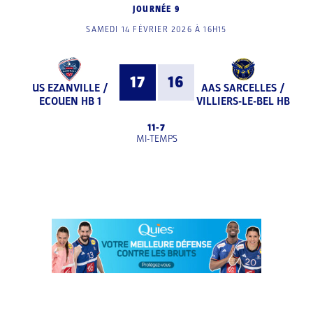
JOURNÉE 9
SAMEDI 14 FÉVRIER 2026 À 16H15
17
16
US EZANVILLE /
AAS SARCELLES /
ECOUEN HB 1
VILLIERS-LE-BEL HB
11
-
7
MI-TEMPS