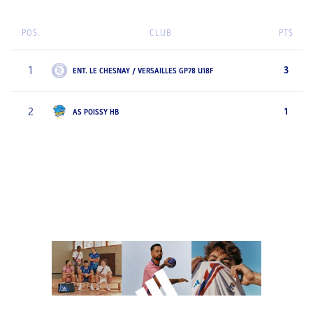
POS.
CLUB
PTS
1
3
ENT. LE CHESNAY / VERSAILLES GP78 U18F
2
1
AS POISSY HB