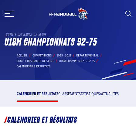
Aller
au
contenu
COMITE DES HAUTS-DE-SEINE
U18M CHAMPIONNATS 92-75
ACCUEIL
COMPÉTITIONS
2025 - 2026
DEPARTEMENTAL
COMITE DES HAUTS-DE-SEINE
U18M CHAMPIONNATS 92-75
CALENDRIER & RÉSULTATS
CALENDRIER ET RÉSULTATS
CLASSEMENT
STATISTIQUES
ACTUALITÉS
CALENDRIER ET RÉSULTATS