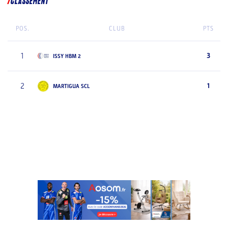
CLASSEMENT
POS.
CLUB
PTS
1
3
ISSY HBM 2
2
1
MARTIGUA SCL