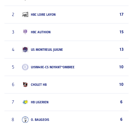
2
17
HBC LOIRE LAYON
3
15
HBC AUTHION
4
13
US MONTREUIL JUIGNE
5
10
U19M49E-CS NOYANT*OMBREE
6
10
CHOLET HB
7
6
HB LIGERIEN
8
6
O. BAUGEOIS