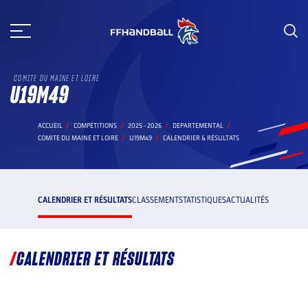
Aller
au
contenu
COMITE DU MAINE ET LOIRE
U19M49
ACCUEIL
COMPÉTITIONS
2025 - 2026
DEPARTEMENTAL
COMITE DU MAINE ET LOIRE
U19M49
CALENDRIER & RÉSULTATS
CALENDRIER ET RÉSULTATS
CLASSEMENT
STATISTIQUES
ACTUALITÉS
CALENDRIER ET RÉSULTATS