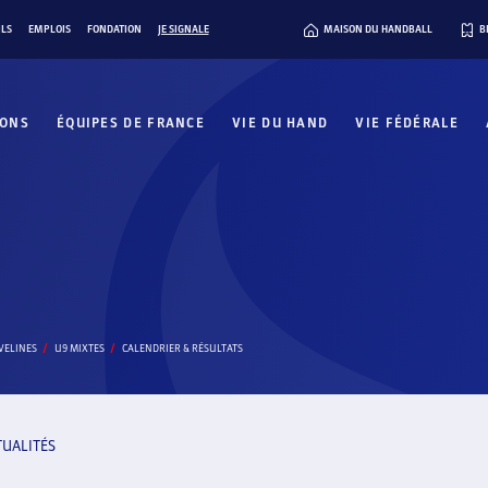
ILS
EMPLOIS
FONDATION
JE SIGNALE
MAISON DU HANDBALL
B
IONS
ÉQUIPES DE FRANCE
VIE DU HAND
VIE FÉDÉRALE
VELINES
U9 MIXTES
CALENDRIER & RÉSULTATS
TUALITÉS