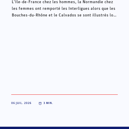
L’Ile-de-France chez les hommes, la Normandie chez
les femmes ont remporté les Interligues alors que les
Bouches-du-Rhône et le Calvados se sont illustrés lors
des Intercomités ce week-end à Châteauroux.
06 JUIL. 2026
3
MIN.