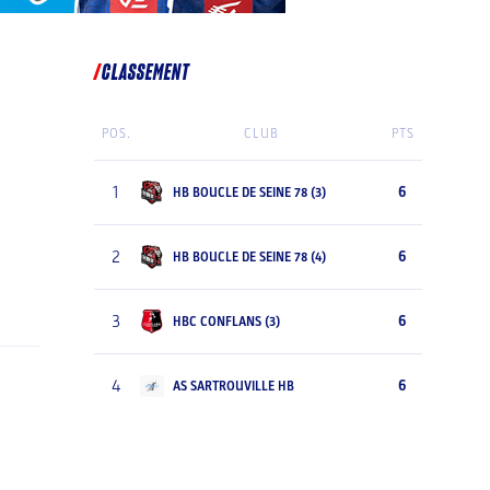
CLASSEMENT
POS.
CLUB
PTS
1
6
HB BOUCLE DE SEINE 78 (3)
2
6
HB BOUCLE DE SEINE 78 (4)
3
6
HBC CONFLANS (3)
4
6
AS SARTROUVILLE HB