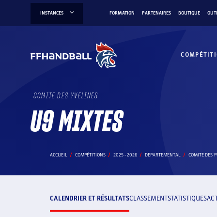
Aller
INSTANCES
FORMATION
PARTENAIRES
BOUTIQUE
OUT
au
contenu
COMPÉTIT
COMITE DES YVELINES
U9 MIXTES
ACCUEIL
COMPÉTITIONS
2025 - 2026
DEPARTEMENTAL
COMITE DES Y
CALENDRIER ET RÉSULTATS
CLASSEMENT
STATISTIQUES
AC