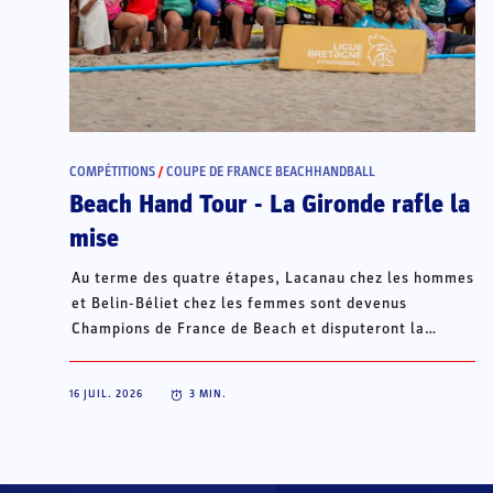
COMPÉTITIONS
/
COUPE DE FRANCE BEACHHANDBALL
Beach Hand Tour - La Gironde rafle la
mise
Au terme des quatre étapes, Lacanau chez les hommes
et Belin-Béliet chez les femmes sont devenus
Champions de France de Beach et disputeront la
Champions Cup du 15 au 18 octobre à Porto Santo, au
Portugal.
16 JUIL. 2026
3
MIN.