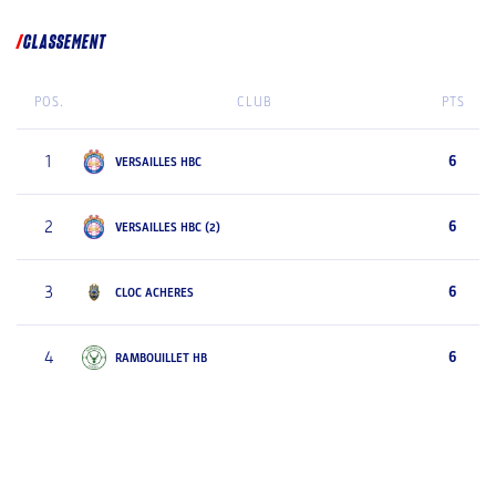
CLASSEMENT
POS.
CLUB
PTS
1
6
VERSAILLES HBC
2
6
VERSAILLES HBC (2)
3
6
CLOC ACHERES
4
6
RAMBOUILLET HB