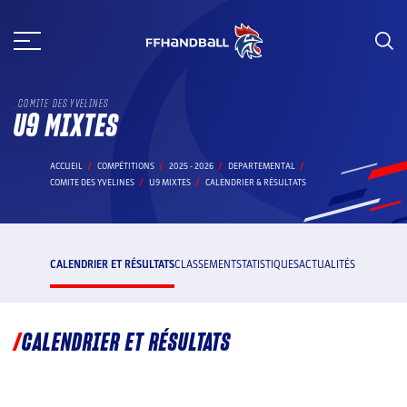
Aller
au
contenu
COMITE DES YVELINES
U9 MIXTES
ACCUEIL
COMPÉTITIONS
2025 - 2026
DEPARTEMENTAL
COMITE DES YVELINES
U9 MIXTES
CALENDRIER & RÉSULTATS
CALENDRIER ET RÉSULTATS
CLASSEMENT
STATISTIQUES
ACTUALITÉS
CALENDRIER ET RÉSULTATS