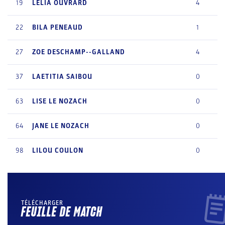
19
LELIA
OUVRARD
4
22
BILA
PENEAUD
1
27
ZOE
DESCHAMP--GALLAND
4
37
LAETITIA
SAIBOU
0
63
LISE
LE NOZACH
0
64
JANE
LE NOZACH
0
98
LILOU
COULON
0
TÉLÉCHARGER
FEUILLE DE MATCH