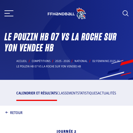
Aller
au
contenu
LE POUZIN HB 07 VS LA ROCHE SUR
YON VENDEE HB
ACCUEIL
COMPÉTITIONS
2025 - 2026
NATIONAL
D2 FEMININE 2025-26
LE POUZIN HB 07 VS LA ROCHE SUR YON VENDEE HB
CALENDRIER ET RÉSULTATS
CLASSEMENT
STATISTIQUES
ACTUALITÉS
RETOUR
JOURNÉE 2