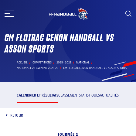
Aller
au
contenu
CM FLOIRAC CENON HANDBALL VS
ASSON SPORTS
ACCUEIL
COMPÉTITIONS
2025 - 2026
NATIONAL
NATIONALE 2 FEMININE 2025-26
CM FLOIRAC CENON HANDBALL VS ASSON SPORTS
CALENDRIER ET RÉSULTATS
CLASSEMENT
STATISTIQUES
ACTUALITÉS
RETOUR
JOURNÉE 2