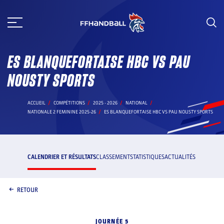
Aller
au
contenu
ES BLANQUEFORTAISE HBC VS PAU
NOUSTY SPORTS
ACCUEIL
COMPÉTITIONS
2025 - 2026
NATIONAL
NATIONALE 2 FEMININE 2025-26
ES BLANQUEFORTAISE HBC VS PAU NOUSTY SPORTS
CALENDRIER ET RÉSULTATS
CLASSEMENT
STATISTIQUES
ACTUALITÉS
RETOUR
JOURNÉE 5