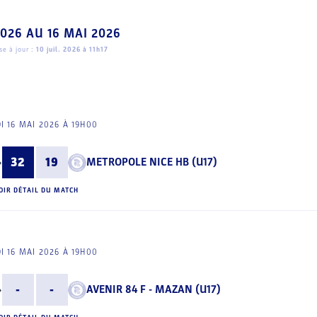
2026
AU
16 MAI 2026
e à jour :
10 juil. 2026 à 11h17
I 16 MAI 2026 À 19H00
32
19
METROPOLE NICE HB (U17)
OIR DÉTAIL DU MATCH
I 16 MAI 2026 À 19H00
-
-
AVENIR 84 F - MAZAN (U17)