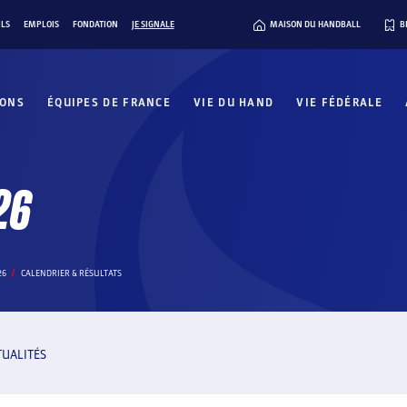
ILS
EMPLOIS
FONDATION
JE SIGNALE
MAISON DU HANDBALL
B
IONS
ÉQUIPES DE FRANCE
VIE DU HAND
VIE FÉDÉRALE
26
26
CALENDRIER & RÉSULTATS
TUALITÉS