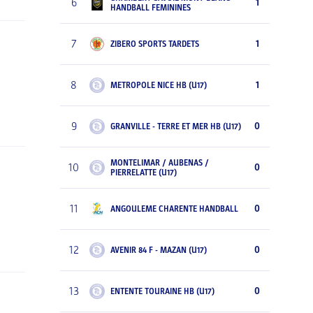
6
1
HANDBALL FEMININES
7
1
ZIBERO SPORTS TARDETS
8
1
METROPOLE NICE HB (U17)
9
0
GRANVILLE - TERRE ET MER HB (U17)
MONTELIMAR / AUBENAS /
10
0
PIERRELATTE (U17)
11
0
ANGOULEME CHARENTE HANDBALL
12
0
AVENIR 84 F - MAZAN (U17)
13
0
ENTENTE TOURAINE HB (U17)