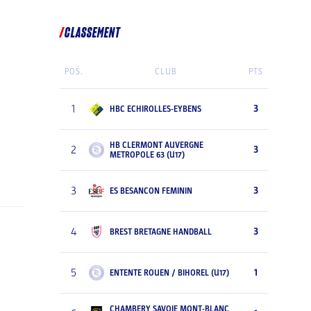
CLASSEMENT
POS.
CLUB
PTS
1
3
HBC ECHIROLLES-EYBENS
HB CLERMONT AUVERGNE
2
3
METROPOLE 63 (U17)
3
3
ES BESANCON FEMININ
4
3
BREST BRETAGNE HANDBALL
5
1
ENTENTE ROUEN / BIHOREL (U17)
CHAMBERY SAVOIE MONT-BLANC