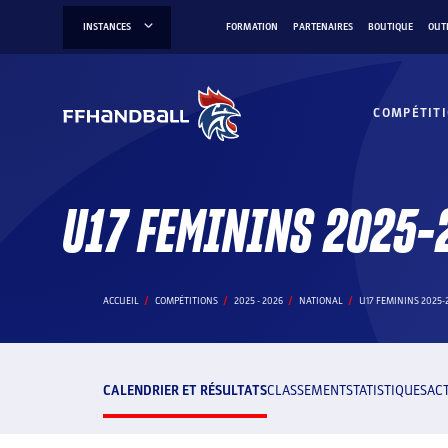
Aller
INSTANCES
FORMATION
PARTENAIRES
BOUTIQUE
OUT
au
contenu
COMPÉTIT
U17 FEMININS 2025-
ACCUEIL
COMPÉTITIONS
2025 - 2026
NATIONAL
U17 FEMININS 2025-
CALENDRIER ET RÉSULTATS
CLASSEMENT
STATISTIQUES
AC