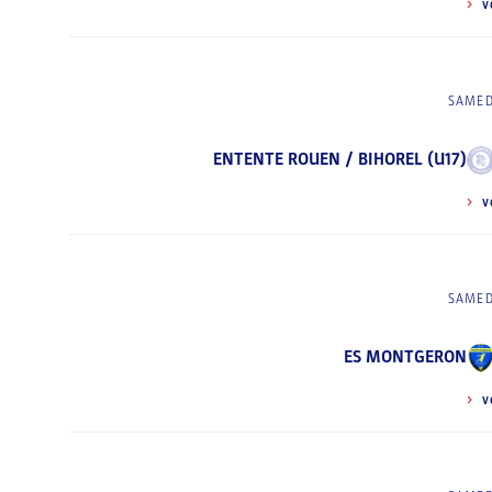
V
SAMED
ENTENTE ROUEN / BIHOREL (U17)
V
SAMED
ES MONTGERON
V