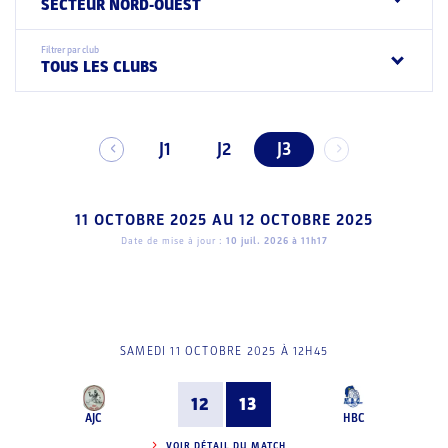
SECTEUR NORD-OUEST
Filtrer par club
TOUS LES CLUBS
J1
J2
J3
11 OCTOBRE 2025
AU
12 OCTOBRE 2025
Date de mise à jour :
10 juil. 2026 à 11h17
SAMEDI 11 OCTOBRE 2025 À 12H45
12
13
AJC
HBC
VOIR DÉTAIL DU MATCH