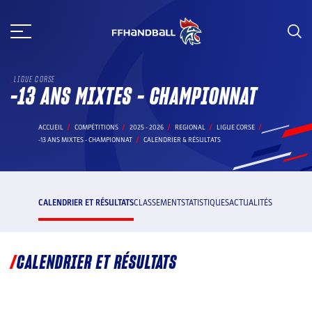
Aller
au
contenu
LIGUE CORSE
-13 ANS MIXTES - CHAMPIONNAT
ACCUEIL
COMPÉTITIONS
2025 - 2026
REGIONAL
LIGUE CORSE
-13 ANS MIXTES - CHAMPIONNAT
CALENDRIER & RÉSULTATS
CALENDRIER ET RÉSULTATS
CLASSEMENT
STATISTIQUES
ACTUALITÉS
CALENDRIER ET RÉSULTATS