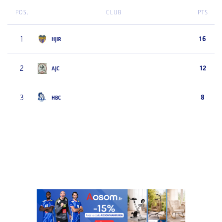
POS.
CLUB
PTS
1
16
HJIR
2
12
AJC
3
8
HBC