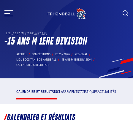
Aller
au
contenu
LIGUE OCCITANIE DE HANDBALL
-15 ANS M 1ERE DIVISION
ACCUEIL
COMPÉTITIONS
2025 - 2026
REGIONAL
LIGUE OCCITANIE DE HANDBALL
-15 ANS M 1ERE DIVISION
CALENDRIER & RÉSULTATS
CALENDRIER ET RÉSULTATS
CLASSEMENT
STATISTIQUES
ACTUALITÉS
CALENDRIER ET RÉSULTATS