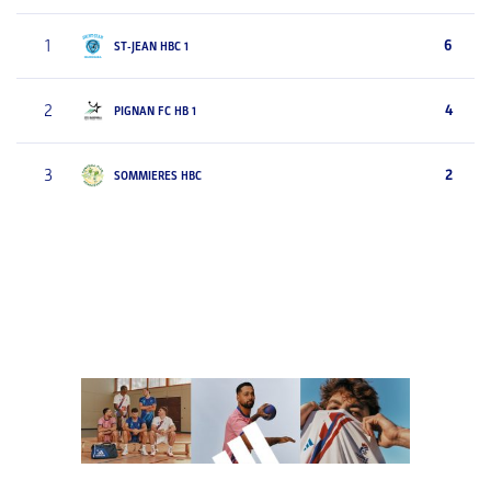
1
6
ST-JEAN HBC 1
2
4
PIGNAN FC HB 1
3
2
SOMMIERES HBC