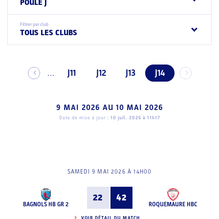
POULE J
Filtrer par club
TOUS LES CLUBS
J11
J12
J13
J14
...
9 MAI 2026
AU
10 MAI 2026
Date de mise à jour :
10 juil. 2026 à 11h17
SAMEDI 9 MAI 2026 À 14H00
22
42
BAGNOLS HB GR 2
ROQUEMAURE HBC
VOIR DÉTAIL DU MATCH