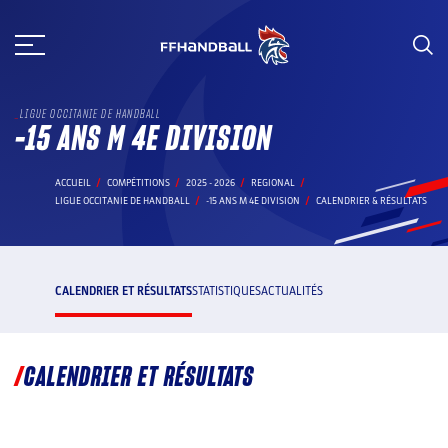
Aller
au
contenu
LIGUE OCCITANIE DE HANDBALL
-15 ANS M 4E DIVISION
ACCUEIL
COMPÉTITIONS
2025 - 2026
REGIONAL
LIGUE OCCITANIE DE HANDBALL
-15 ANS M 4E DIVISION
CALENDRIER & RÉSULTATS
CALENDRIER ET RÉSULTATS
STATISTIQUES
ACTUALITÉS
CALENDRIER ET RÉSULTATS