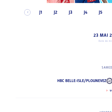
J1
J2
J3
J4
J5
23 MAI 
Date de mis
SAMED
HBC BELLE-ISLE/PLOUNEVEZ
V