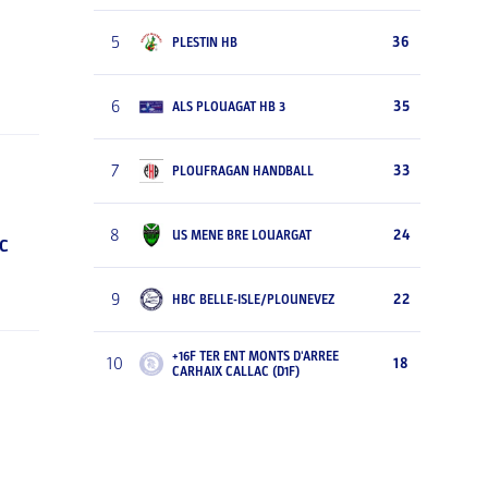
5
36
PLESTIN HB
6
35
ALS PLOUAGAT HB 3
7
33
PLOUFRAGAN HANDBALL
8
24
US MENE BRE LOUARGAT
C
9
22
HBC BELLE-ISLE/PLOUNEVEZ
+16F TER ENT MONTS D'ARREE
10
18
CARHAIX CALLAC (D1F)