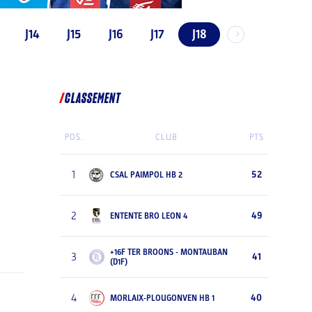
J14
J15
J16
J17
J18
CLASSEMENT
POS.
CLUB
PTS
1
52
CSAL PAIMPOL HB 2
2
49
ENTENTE BRO LEON 4
+16F TER BROONS - MONTAUBAN
3
41
(D1F)
4
40
MORLAIX-PLOUGONVEN HB 1