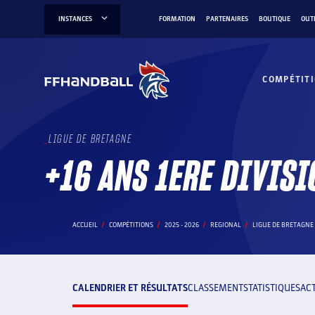
Aller
INSTANCES
FORMATION
PARTENAIRES
BOUTIQUE
OUT
au
contenu
COMPÉTIT
LIGUE DE BRETAGNE
+16 ANS 1ERE DIVISI
ACCUEIL
COMPÉTITIONS
2025 - 2026
REGIONAL
LIGUE DE BRETAGNE
CALENDRIER ET RÉSULTATS
CLASSEMENT
STATISTIQUES
AC