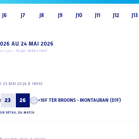
J6
J7
J8
J9
J10
J11
J12
J13
2026
AU
24 MAI 2026
e à jour :
10 juil. 2026 à 11h17
I 23 MAI 2026 À 19H30
23
26
+16F TER BROONS - MONTAUBAN (D1F)
OIR DÉTAIL DU MATCH