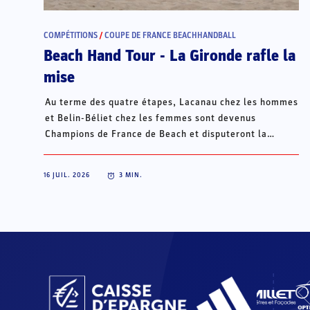
COMPÉTITIONS
/
COUPE DE FRANCE BEACHHANDBALL
Beach Hand Tour - La Gironde rafle la
mise
Au terme des quatre étapes, Lacanau chez les hommes
et Belin-Béliet chez les femmes sont devenus
Champions de France de Beach et disputeront la
Champions Cup du 15 au 18 octobre à Porto Santo, au
Portugal.
16 JUIL. 2026
3
MIN.