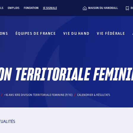
ILS
EMPLOIS
FONDATION
JE SIGNALE
MAISON DU HANDBALL
B
IONS
ÉQUIPES DE FRANCE
VIE DU HAND
VIE FÉDÉRALE
ON TERRITORIALE FEMINI
+16 ANS 1ERE DIVISION TERRITORIALE FEMININE (P/10)
CALENDRIER & RÉSULTATS
TUALITÉS