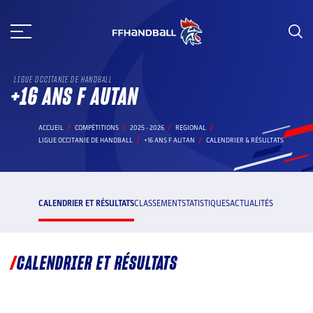
Aller
au
contenu
LIGUE OCCITANIE DE HANDBALL
+16 ANS F AUTAN
ACCUEIL
COMPÉTITIONS
2025 - 2026
REGIONAL
LIGUE OCCITANIE DE HANDBALL
+16 ANS F AUTAN
CALENDRIER & RÉSULTATS
CALENDRIER ET RÉSULTATS
CLASSEMENT
STATISTIQUES
ACTUALITÉS
CALENDRIER ET RÉSULTATS