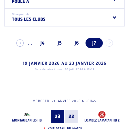
POULE A
Filtrer par club
TOUS LES CLUBS
J4
J5
J6
J7
...
19 JANVIER 2026
AU
23 JANVIER 2026
Date de mise à jour :
10 juil. 2026 à 11h17
MERCREDI 21 JANVIER 2026 À 20H45
23
22
MONTAUBAN US HB
LOMBEZ SAMATAN HB 2
VOIR DÉTAIL DU MATCH