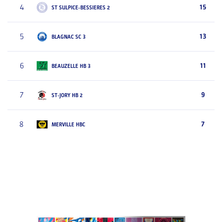
4
15
ST SULPICE-BESSIERES 2
5
13
BLAGNAC SC 3
6
11
BEAUZELLE HB 3
7
9
ST-JORY HB 2
8
7
MERVILLE HBC