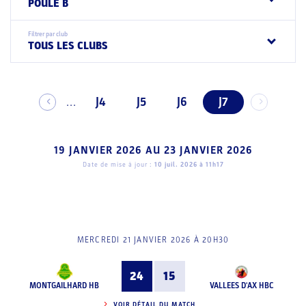
POULE B
Filtrer par club
TOUS LES CLUBS
J4
J5
J6
J7
...
19 JANVIER 2026
AU
23 JANVIER 2026
Date de mise à jour :
10 juil. 2026 à 11h17
MERCREDI 21 JANVIER 2026 À 20H30
24
15
MONTGAILHARD HB
VALLEES D'AX HBC
VOIR DÉTAIL DU MATCH