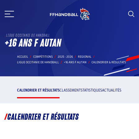
Aller
au
contenu
LIGUE OCCITANIE DE HANDBALL
+16 ANS F AUTAN
ACCUEIL
COMPÉTITIONS
2025 - 2026
REGIONAL
LIGUE OCCITANIE DE HANDBALL
+16 ANS F AUTAN
CALENDRIER & RÉSULTATS
CALENDRIER ET RÉSULTATS
CLASSEMENT
STATISTIQUES
ACTUALITÉS
CALENDRIER ET RÉSULTATS