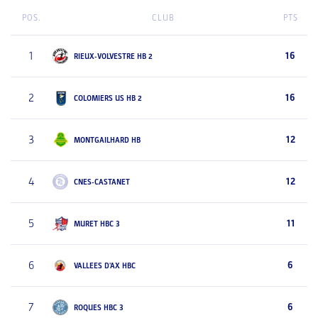
POS.
CLUB
PTS
1
16
RIEUX-VOLVESTRE HB 2
2
16
COLOMIERS US HB 2
3
12
MONTGAILHARD HB
4
12
CNES-CASTANET
5
11
MURET HBC 3
6
6
VALLEES D'AX HBC
7
6
ROQUES HBC 3