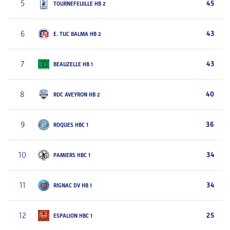
5
45
TOURNEFEUILLE HB 2
6
43
E. TUC BALMA HB 2
7
43
BEAUZELLE HB 1
8
40
ROC AVEYRON HB 2
9
36
ROQUES HBC 1
10
34
PAMIERS HBC 1
11
34
RIGNAC DV HB 1
12
25
ESPALION HBC 1