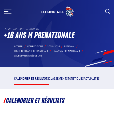
Aller
au
contenu
LIGUE OCCITANIE DE HANDBALL
+16 ANS M PRENATIONALE
ACCUEIL
COMPÉTITIONS
2025 - 2026
REGIONAL
LIGUE OCCITANIE DE HANDBALL
+16 ANS M PRENATIONALE
CALENDRIER & RÉSULTATS
CALENDRIER ET RÉSULTATS
CLASSEMENT
STATISTIQUES
ACTUALITÉS
CALENDRIER ET RÉSULTATS