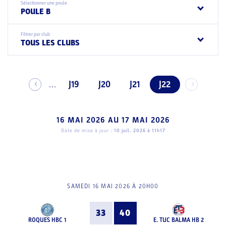
Sélectionner une poule
POULE B
Filtrer par club
TOUS LES CLUBS
J19
J20
J21
J22
...
16 MAI 2026
AU
17 MAI 2026
Date de mise à jour :
10 juil. 2026 à 11h17
SAMEDI 16 MAI 2026 À 20H00
33
40
ROQUES HBC 1
E. TUC BALMA HB 2